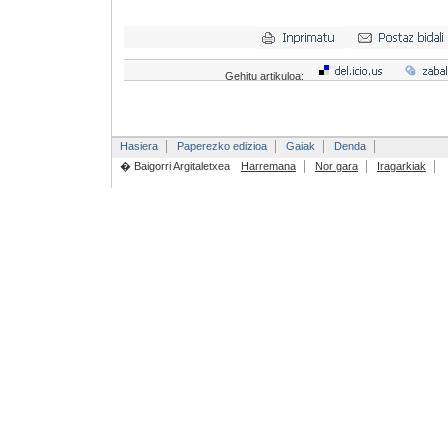
Gehitu artikuloa:
Hasiera
Paperezko edizioa
Gaiak
Denda
� Baigorri Argitaletxea
Harremana
Nor gara
Iragarkiak