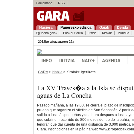
Harremana
RSS
Hasiera
Paperezko edizioa
Gaiak
Denda
Eguneko gaiak
Euskal Herria
Iritzia
Kirolak
Mundua
2012ko abuztuaren 22a
GARA
>
Idatzia
> Kirolak>
Igeriketa
La XV Traves�a a la Isla se disput
aguas de La Concha
Pasado mañana, a las 19.00, se cierra el plazo de inscripció
prueba que organiza el Atlético de San Sebastián. A partir d
salida a los más pequeños y una hora después a los mayor
que cubrir un recorrido de 800 metros dentro de la bahía, 
tendrán que dar cuenta de una distancia de 3.000 metros, r
Clara. Inscripciones en la página web www.kirolprobak.com