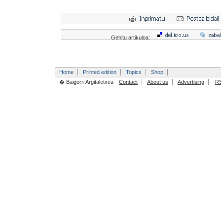
Gehitu artikuloa:
Home
Printed edition
Topics
Shop
� Baigorri Argitaletxea
Contact
About us
Advertising
R