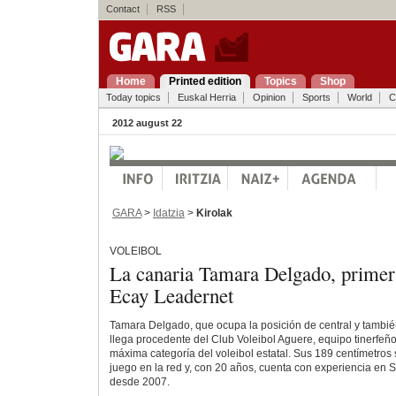
Contact
RSS
Home
Printed edition
Topics
Shop
Today topics
Euskal Herria
Opinion
Sports
World
C
2012 august 22
GARA
>
Idatzia
>
Kirolak
VOLEIBOL
La canaria Tamara Delgado, primer
Ecay Leadernet
Tamara Delgado, que ocupa la posición de central y tambié
llega procedente del Club Voleibol Aguere, equipo tinerfeño
máxima categoría del voleibol estatal. Sus 189 centímetros 
juego en la red y, con 20 años, cuenta con experiencia en S
desde 2007.