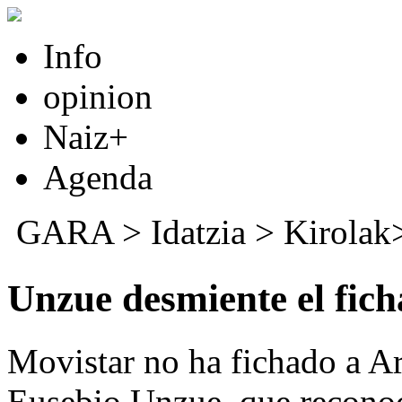
Info
opinion
Naiz+
Agenda
GARA
>
Idatzia
> Kirolak
Unzue desmiente el fic
Movistar no ha fichado a A
Eusebio Unzue, que reconoc