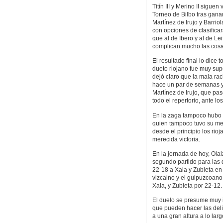
Titín III y Merino II siguen 
Torneo de Bilbo tras gana
Martínez de Irujo y Barrio
con opciones de clasificar
que al de Ibero y al de Lei
complican mucho las cosa
El resultado final lo dice t
dueto riojano fue muy superi
dejó claro que la mala ra
hace un par de semanas ya
Martínez de Irujo, que pas
todo el repertorio, ante lo
En la zaga tampoco hubo co
quien tampoco tuvo su me
desde el principio los rio
merecida victoria.
En la jornada de hoy, Olaiz
segundo partido para las
22-18 a Xala y Zubieta en 
vizcaino y el guipuzcoano
Xala, y Zubieta por 22-12.
El duelo se presume muy i
que pueden hacer las deli
a una gran altura a lo larg