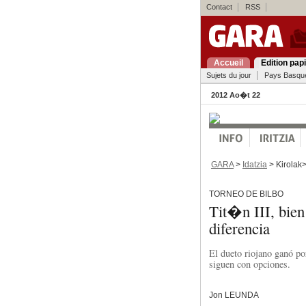
Contact
RSS
Accueil
Edition pap
Sujets du jour
Pays Basqu
2012 Ao�t 22
GARA
>
Idatzia
> Kirolak
TORNEO DE BILBO
Tit�n III, bie
diferencia
El dueto riojano ganó po
siguen con opciones.
Jon LEUNDA