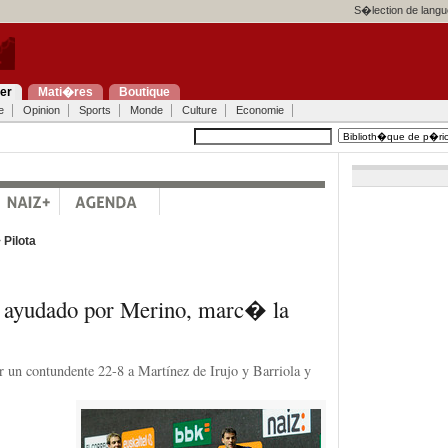
S�lection de langu
ier
Mati�res
Boutique
e
Opinion
Sports
Monde
Culture
Economie
>
Pilota
n ayudado por Merino, marc� la
r un contundente 22-8 a Martínez de Irujo y Barriola y