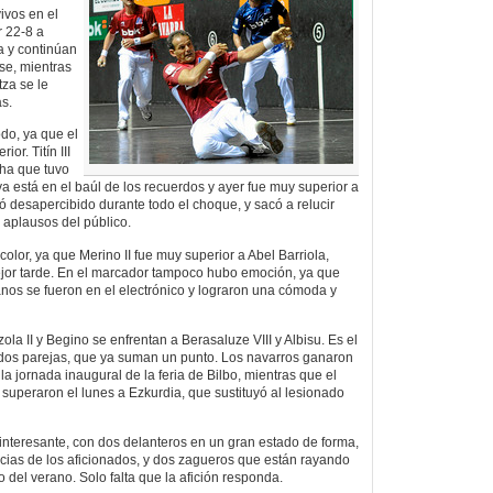
vivos en el
r 22-8 a
la y continúan
se, mientras
tza se le
s.
odo, ya que el
or. Titín III
cha que tuvo
 está en el baúl de los recuerdos y ayer fue muy superior a
ó desapercibido durante todo el choque, y sacó a relucir
s aplausos del público.
lor, ya que Merino II fue muy superior a Abel Barriola,
jor tarde. En el marcador tampoco hubo emoción, ya que
janos se fueron en el electrónico y lograron una cómoda y
ola II y Begino se enfrentan a Berasaluze VIII y Albisu. Es el
 dos parejas, que ya suman un punto. Los navarros ganaron
la jornada inaugural de la feria de Bilbo, mientras que el
 superaron el lunes a Ezkurdia, que sustituyó al lesionado
nteresante, con dos delanteros en un gran estado de forma,
cias de los aficionados, y dos zagueros que están rayando
o del verano. Solo falta que la afición responda.