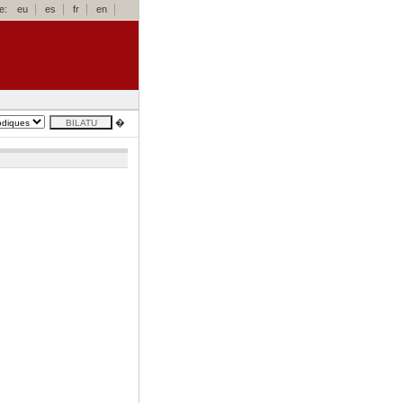
e:
eu
es
fr
en
�