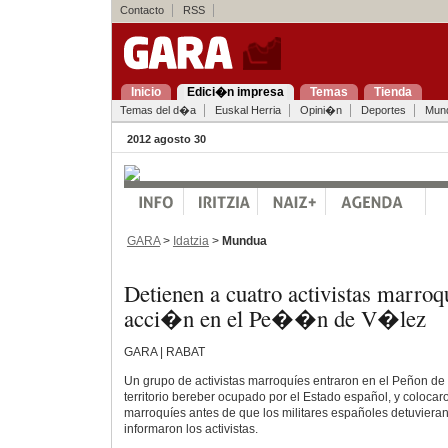
Contacto
RSS
Inicio
Edici�n impresa
Temas
Tienda
Temas del d�a
Euskal Herria
Opini�n
Deportes
Mun
2012 agosto 30
GARA
>
Idatzia
>
Mundua
Detienen a cuatro activistas marro
acci�n en el Pe��n de V�lez
GARA | RABAT
Un grupo de activistas marroquíes entraron en el Peñon de
territorio bereber ocupado por el Estado español, y coloca
marroquíes antes de que los militares españoles detuvieran
informaron los activistas.