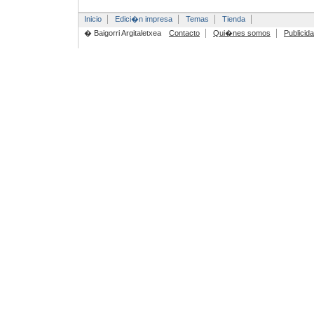
Inicio
Edici�n impresa
Temas
Tienda
� Baigorri Argitaletxea
Contacto
Qui�nes somos
Publicid