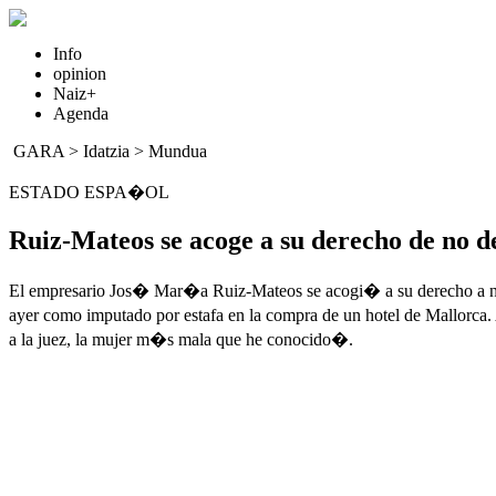
Info
opinion
Naiz+
Agenda
GARA
>
Idatzia
>
Mundua
ESTADO ESPA�OL
Ruiz-Mateos se acoge a su derecho de no de
El empresario Jos� Mar�a Ruiz-Mateos se acogi� a su derecho a no de
ayer como imputado por estafa en la compra de un hotel de Mallorca.
a la juez, la mujer m�s mala que he conocido�.