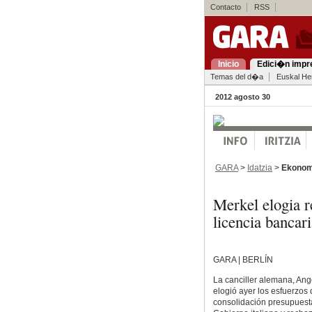
Contacto
RSS
Inicio
Edici�n impr
Temas del d�a
Euskal Her
2012 agosto 30
GARA
>
Idatzia
>
Ekonom
Merkel elogia r
licencia banca
GARA | BERLÍN
La canciller alemana, Ang
elogió ayer los esfuerzos
consolidación presupuesta