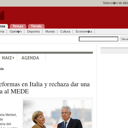
Selecci�n de idi
esa
Temas
Tienda
ria
Opini�n
Deportes
Mundo
Cultura
Econom�a
ia
eformas en Italia y rechaza dar una
ria al MEDE
ela Merkel,
 de
ria del