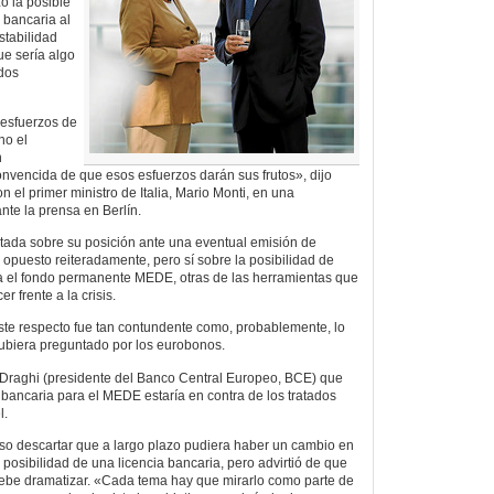
ó la posible
 bancaria al
tabilidad
e sería algo
ados
 esfuerzos de
ho el
n
onvencida de que esos esfuerzos darán sus frutos», dijo
n el primer ministro de Italia, Mario Monti, en una
te la prensa en Berlín.
ntada sobre su posición ante una eventual emisión de
 opuesto reiteradamente, pero sí sobre la posibilidad de
ra el fondo permanente MEDE, otras de las herramientas que
 frente a la crisis.
ste respecto fue tan contundente como, probablemente, lo
 hubiera preguntado por los eurobonos.
 Draghi (presidente del Banco Central Europeo, BCE) que
 bancaria para el MEDE estaría en contra de los tratados
l.
uiso descartar que a largo plazo pudiera haber un cambio en
a posibilidad de una licencia bancaria, pero advirtió de que
ebe dramatizar. «Cada tema hay que mirarlo como parte de