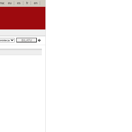
oma:
eu
es
fr
en
�