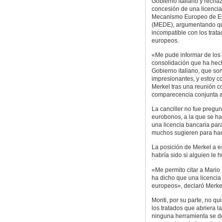
Gobierno italiano y rechaz
concesión de una licencia
Mecanismo Europeo de Es
(MEDE), argumentando qu
incompatible con los trat
europeos.
«Me pude informar de los
consolidación que ha hec
Gobierno italiano, que so
impresionantes, y estoy c
Merkel tras una reunión co
comparecencia conjunta an
La canciller no fue pregu
eurobonos, a la que se ha
una licencia bancaria pa
muchos sugieren para hacer
La posición de Merkel a e
habría sido si alguien le
«Me permito citar a Mario
ha dicho que una licencia
europeos», declaró Merke
Monti, por su parte, no q
los tratados que abriera l
ninguna herramienta se d