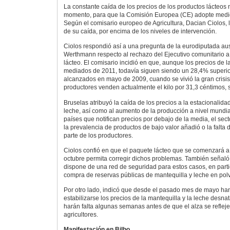
La constante caída de los precios de los productos lácteos n
momento, para que la Comisión Europea (CE) adopte medida
Según el comisario europeo de Agricultura, Dacian Ciolos, 
de su caída, por encima de los niveles de intervención.
Ciolos respondió así a una pregunta de la eurodiputada aus
Werthmann respecto al rechazo del Ejecutivo comunitario a 
lácteo. El comisario incidió en que, aunque los precios de 
mediados de 2011, todavía siguen siendo un 28,4% superior
alcanzados en mayo de 2009, cuando se vivió la gran crisis 
productores venden actualmente el kilo por 31,3 céntimos,
Bruselas atribuyó la caída de los precios a la estacionalida
leche, así como al aumento de la producción a nivel mundia
países que notifican precios por debajo de la media, el se
la prevalencia de productos de bajo valor añadió o la falta
parte de los productores.
Ciolos confió en que el paquete lácteo que se comenzará a 
octubre permita corregir dichos problemas. También señal
dispone de una red de seguridad para estos casos, en partic
compra de reservas públicas de mantequilla y leche en pol
Por otro lado, indicó que desde el pasado mes de mayo ha
estabilizarse los precios de la mantequilla y la leche desna
harán falta algunas semanas antes de que el alza se refleje 
agricultores.
Manifestación en Bilbo