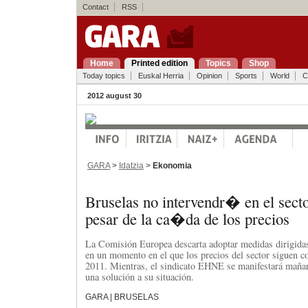
Contact
RSS
Home
Printed edition
Topics
Shop
Today topics
Euskal Herria
Opinion
Sports
World
C
2012 august 30
GARA
>
Idatzia
>
Ekonomia
Bruselas no intervendr� en el sect
pesar de la ca�da de los precios
La Comisión Europea descarta adoptar medidas dirigidas 
en un momento en el que los precios del sector siguen co
2011. Mientras, el sindicato EHNE se manifestará mañan
una solución a su situación.
GARA | BRUSELAS