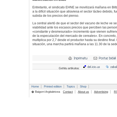
Entretanto, el sindicato EHNE se movilizará mañana en Bil
a la difícil situación que atraviesa el sector lácteo debido,
subida de los precios del pienso.
La central alertó de que el sector del vacuno de leche ve s
viabilidad ante los escasos precios que perciben las person
«constante y desmesurado» incremento que vienen sufrien
de la especulación del mercado de cereales». En concreto, 
multiplica por 2,7 desde el productor hasta su destino final
situación, una marcha partirá mañana a las 11.30 de la sed
Gehitu artikuloa:
Home
Printed edition
Topics
Shop
� Baigorri Argitaletxea
Contact
About us
Advertising
R