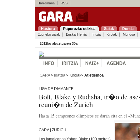
Harremana
RSS
Hasiera
Paperezko edizioa
Gaiak
Denda
Eguneko gaiak
Euskal Herria
Iritzia
Kirolak
Mundua
2012ko abuztuaren 30a
GARA
>
Idatzia
> Kirolak>
Atletismoa
LIGA DE DIAMANTE
Bolt, Blake y Rudisha, tr�o de ases
reuni�n de Zurich
Hasta 15 campeones olímpicos se darán cita en el «Mundi
GARA | ZURICH
Los jamaicanos Yohan Blake (100 metros)