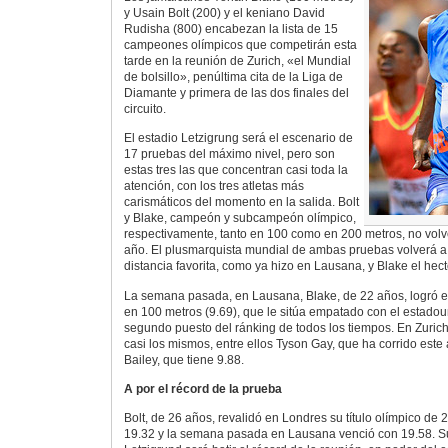
y Usain Bolt (200) y el keniano David
Rudisha (800) encabezan la lista de 15
campeones olímpicos que competirán esta
tarde en la reunión de Zurich, «el Mundial
de bolsillo», penúltima cita de la Liga de
Diamante y primera de las dos finales del
circuito.
El estadio Letzigrung será el escenario de
17 pruebas del máximo nivel, pero son
estas tres las que concentran casi toda la
atención, con los tres atletas más
carismáticos del momento en la salida. Bolt
y Blake, campeón y subcampeón olímpico,
respectivamente, tanto en 100 como en 200 metros, no volv
año. El plusmarquista mundial de ambas pruebas volverá a 
distancia favorita, como ya hizo en Lausana, y Blake el hec
La semana pasada, en Lausana, Blake, de 22 años, logró el
en 100 metros (9.69), que le sitúa empatado con el estado
segundo puesto del ránking de todos los tiempos. En Zuric
casi los mismos, entre ellos Tyson Gay, que ha corrido este
Bailey, que tiene 9.88.
A por el récord de la prueba
Bolt, de 26 años, revalidó en Londres su título olímpico de
19.32 y la semana pasada en Lausana venció con 19.58. Su 