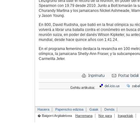
Letzigrund será batir el récord de la reunión, en poder de
Spearmon con 19.79 desde 2010. Junto a Bolt tomarán la s
Churandy Martina y los jamaicanos Nickel Ashmeade, Warre
y Jason Young.
En 800, David Rudisha, que batió en la final olímpica su ré
volverá a librar una batalla contra el cronómetro en busca 
reunión suiza, en poder del danés Wilson Kipketer, su ant
mundial, desde hace quince años con 1:41.24.
En el programa femenino destaca la revancha en 100 metr
olímpica, la jamaicana Shelly-Ann Fraser, y la subcampeon
Carmelita Jeter.
Gehitu artikuloa:
Hasiera
Paperezko edizioa
Gaiak
Denda
� Baigorri Argitaletxea
Harremana
Nor gara
Iragarkiak