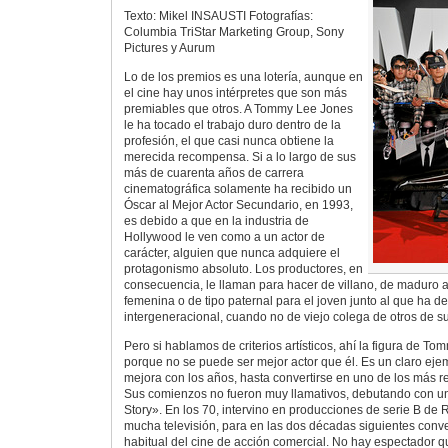
Texto: Mikel INSAUSTI Fotografías:
Columbia TriStar Marketing Group, Sony
Pictures y Aurum
Lo de los premios es una lotería, aunque en
el cine hay unos intérpretes que son más
premiables que otros. A Tommy Lee Jones
le ha tocado el trabajo duro dentro de la
profesión, el que casi nunca obtiene la
merecida recompensa. Si a lo largo de sus
más de cuarenta años de carrera
cinematográfica solamente ha recibido un
Óscar al Mejor Actor Secundario, en 1993,
es debido a que en la industria de
Hollywood le ven como a un actor de
carácter, alguien que nunca adquiere el
protagonismo absoluto. Los productores, en
consecuencia, le llaman para hacer de villano, de maduro 
femenina o de tipo paternal para el joven junto al que ha d
intergeneracional, cuando no de viejo colega de otros de s
Pero si hablamos de criterios artísticos, ahí la figura de T
porque no se puede ser mejor actor que él. Es un claro eje
mejora con los años, hasta convertirse en uno de los más 
Sus comienzos no fueron muy llamativos, debutando con 
Story». En los 70, intervino en producciones de serie B de
mucha televisión, para en las dos décadas siguientes conver
habitual del cine de acción comercial. No hay espectador 