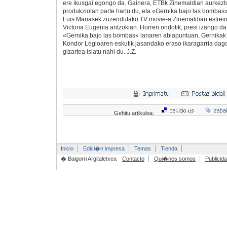
ere ikusgai egongo da. Gainera, ETBk Zinemaldian aurkezt
produkziotan parte hartu du, eta «Gernika bajo las bomba
Luis Mariasek zuzendutako TV movie-a Zinemaldian estrein
Victoria Eugenia antzokian. Horren ondotik, prest izango da
«Gernika bajo las bombas» lanaren abiapuntuan, Gernikak
Kondor Legioaren eskutik jasandako eraso ikaragarria dago
gizartea islatu nahi du. J.Z.
Gehitu artikuloa:
Inicio
Edici�n impresa
Temas
Tienda
� Baigorri Argitaletxea
Contacto
Qui�nes somos
Publicid