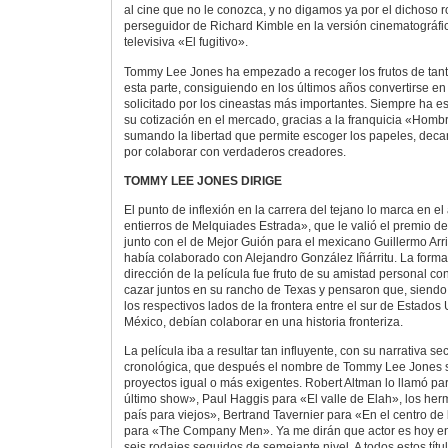
al cine que no le conozca, y no digamos ya por el dichoso 
perseguidor de Richard Kimble en la versión cinematográfica
televisiva «El fugitivo».
Tommy Lee Jones ha empezado a recoger los frutos de tant
esta parte, consiguiendo en los últimos años convertirse en 
solicitado por los cineastas más importantes. Siempre ha e
su cotización en el mercado, gracias a la franquicia «Homb
sumando la libertad que permite escoger los papeles, dec
por colaborar con verdaderos creadores.
TOMMY LEE JONES DIRIGE
El punto de inflexión en la carrera del tejano lo marca en e
entierros de Melquiades Estrada», que le valió el premio d
junto con el de Mejor Guión para el mexicano Guillermo Arr
había colaborado con Alejandro González Iñárritu. La forma
dirección de la película fue fruto de su amistad personal co
cazar juntos en su rancho de Texas y pensaron que, siendo
los respectivos lados de la frontera entre el sur de Estados 
México, debían colaborar en una historia fronteriza.
La película iba a resultar tan influyente, con su narrativa s
cronológica, que después el nombre de Tommy Lee Jones se
proyectos igual o más exigentes. Robert Altman lo llamó p
último show», Paul Haggis para «El valle de Elah», los h
país para viejos», Bertrand Tavernier para «En el centro de
para «The Company Men». Ya me dirán que actor es hoy e
seis rodajes seguidos de semejante nivel. A todos estos tít