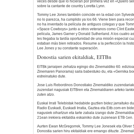
veces desde que lo hicieran por primera vez en «Quiero ser
sobre la cantante de country Loretta Lynn.
Tommy Lee Jones también coincide en la edad con Sylveste
no lo parezca, ha cumplido ya los 66. Viene bien para reco
no ha inventado la película de antiguos colegas y que Tom
«Space Cowboys» junto a otros veteranos como Clint Eastwo
película, James Garner y Donald Sutherland. A los cuatro a
les llegaba la tardía oportunidad de una misión especial c
estaban más bien retirados. Resume a la perfección la his
Lee Jones y su constante superación.
Donostia sarien ekitaldiak, EITBn
EITBk jarraipen zehatza egingo dio Zinemaldiko 60. edizioa
Zinemaren Panorama) saila babestuko du, eta «Gernika b
estreinatuko dute.
Jose Luis Rebordinos Donostiako Zinemaldiko zuzendariak 
zuzendari nagusiak EITBren eta Zinemaldiaren arteko lanki
zuten atzo.
Euskal Irrati Telebistak hedabide guztien bidez jarraituko d
Radio Euskadi, Euskadi Irratia, Gaztea eta Eitb.com-en bidez
nagusiek oihartzun eta tarte zabala izango dute Zinemaldian
21ean irekiera ekitaldia eskainiko dute zuzenean ETB-1en.
Aurten Ewan McGregorrek, Tommy Lee Jonesek eta Oliver S
Donostia sarien hiru ekitaldiak ere emango dituzte. Zinemal