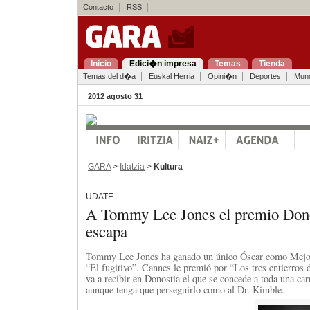
Contacto
RSS
Inicio
Edici�n impresa
Temas
Tienda
Temas del d�a
Euskal Herria
Opini�n
Deportes
Mun
2012 agosto 31
GARA
>
Idatzia
>
Kultura
UDATE
A Tommy Lee Jones el premio Donos
escapa
Tommy Lee Jones ha ganado un único Óscar como Mejor
“El fugitivo”. Cannes le premió por “Los tres entierros
va a recibir en Donostia el que se concede a toda una car
aunque tenga que perseguirlo como al Dr. Kimble.