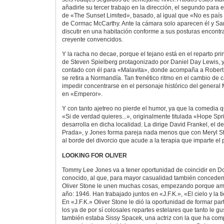
añadirle su tercer trabajo en la dirección, el segundo para e
de «The Sunset Limited», basado, al igual que «No es país 
de Cormac McCarthy. Ante la cámara solo aparecen él y Sa
discutir en una habitación conforme a sus posturas encontra
creyente convencidos.
Y la racha no decae, porque el tejano está en el reparto pri
de Steven Spielberg protagonizado por Daniel Day Lewis, 
contado con él para «Malavita», donde acompaña a Robert
se retira a Normandía. Tan frenético ritmo en el cambio de c
impedir concentrarse en el personaje histórico del general
en «Emperor».
Y con tanto ajetreo no pierde el humor, ya que la comedia q
«Si de verdad quieres...», originalmente titulada «Hope Sp
desarrolla en dicha localidad. La dirige David Frankel, el de
Prada», y Jones forma pareja nada menos que con Meryl S
al borde del divorcio que acude a la terapia que imparte el
LOOKING FOR OLIVER
Tommy Lee Jones va a tener oportunidad de coincidir en Do
conocido, al que, para mayor casualidad también conceden 
Oliver Stone le unen muchas cosas, empezando porque am
año: 1946. Han trabajado juntos en «J.F.K.», «El cielo y la 
En «J.F.K.» Oliver Stone le dió la oportunidad de formar pa
los ya de por sí colosales repartes estelares que tanto le gu
también estaba Sissy Spacek, una actriz con la que ha com