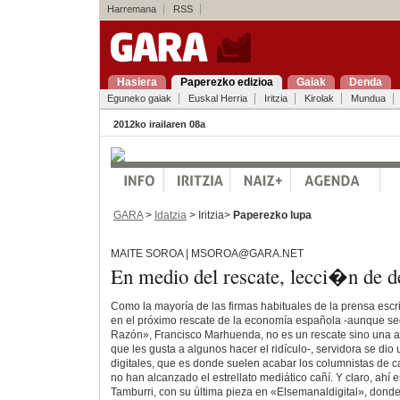
Harremana
RSS
Hasiera
Paperezko edizioa
Gaiak
Denda
Eguneko gaiak
Euskal Herria
Iritzia
Kirolak
Mundua
2012ko irailaren 08a
GARA
>
Idatzia
> Iritzia>
Paperezko lupa
MAITE SOROA | MSOROA@GARA.NET
En medio del rescate, lecci�n de 
Como la mayoría de las firmas habituales de la prensa escr
en el próximo rescate de la economía española -aunque seg
Razón», Francisco Marhuenda, no es un rescate sino una a
que les gusta a algunos hacer el ridículo-, servidora se dio
digitales, que es donde suelen acabar los columnistas de 
no han alcanzado el estrellato mediático cañí. Y claro, ahí 
Tamburri, con su última pieza en «Elsemanaldigital», donde