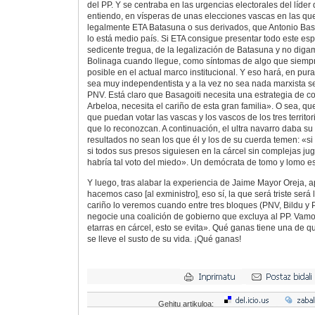
del PP. Y se centraba en las urgencias electorales del líder
entiendo, en vísperas de unas elecciones vascas en las qu
legalmente ETA Batasuna o sus derivados, que Antonio Basa
lo está medio país. Si ETA consigue presentar todo este es
sedicente tregua, de la legalización de Batasuna y no diga
Bolinaga cuando llegue, como síntomas de algo que siempre 
posible en el actual marco institucional. Y eso hará, en pura
sea muy independentista y a la vez no sea nada marxista se 
PNV. Está claro que Basagoiti necesita una estrategia de co
Arbeloa, necesita el cariño de esta gran familia». O sea, qu
que puedan votar las vascas y los vascos de los tres territor
que lo reconozcan. A continuación, el ultra navarro daba su
resultados no sean los que él y los de su cuerda temen: «si
si todos sus presos siguiesen en la cárcel sin complejas ju
habría tal voto del miedo». Un demócrata de tomo y lomo es
Y luego, tras alabar la experiencia de Jaime Mayor Oreja, 
hacemos caso [al exministro], eso sí, la que será triste será
cariño lo veremos cuando entre tres bloques (PNV, Bildu y
negocie una coalición de gobierno que excluya al PP. Vamo
etarras en cárcel, esto se evita». Qué ganas tiene una de q
se lleve el susto de su vida. ¡Qué ganas!
Gehitu artikuloa: