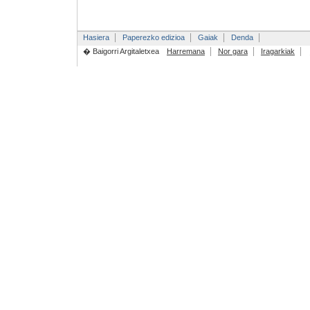
Hasiera
Paperezko edizioa
Gaiak
Denda
� Baigorri Argitaletxea
Harremana
Nor gara
Iragarkiak