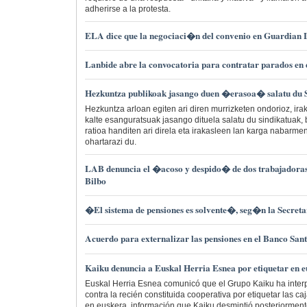
adherirse a la protesta.
ELA dice que la negociaci�n del convenio en Guardian 
Lanbide abre la convocatoria para contratar parados en 
Hezkuntza publikoak jasango duen �erasoa� salatu d
Hezkuntza arloan egiten ari diren murrizketen ondorioz, ira
kalte esanguratsuak jasango dituela salatu du sindikatuak,
ratioa handiten ari direla eta irakasleen lan karga nabarme
ohartarazi du.
LAB denuncia el �acoso y despido� de dos trabajadora
Bilbo
�El sistema de pensiones es solvente�, seg�n la Secret
Acuerdo para externalizar las pensiones en el Banco San
Kaiku denuncia a Euskal Herria Esnea por etiquetar en 
Euskal Herria Esnea comunicó que el Grupo Kaiku ha int
contra la recién constituida cooperativa por etiquetar las c
en euskera, información que Kaiku desmintió posteriormen