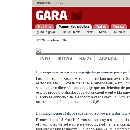
Harremana
RSS
Hasiera
Paperezko edizioa
Gaiak
Denda
Eguneko gaiak
Euskal Herria
Iritzia
Kirolak
Mundua
2012ko irailaren 08a
Los empresarios vascos y espa�oles presionan para pedir
Los empresarios vascos y españoles reclamaron ayer al G
el rescate a la UE. Por la mañana, el lehendakari, Patxi Ló
salida en esa dirección, aunque dijo que no deberían de pr
esto se produjo el día después del encuentro entre Mariano
cuando se conoció que la economía vasca cayó un 0,4% en e
acumula una pérdida interanual del 0,9%.
La huelga general sigue recabando apoyos para dar un
El movimiento 15-M de Nafarroa se sumó ayer a la jornada
el próximo 26 de setiembre en Hego Euskal Herria al consid
requiere de una respuesta «unitaria y masiva» y llamaron