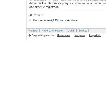
denuncia fue interpuesta porque el nombre de la marca Eus
oficialmente registrado.
AL CIERRE
El Ibex sube un 6,23% en la semana
Hasiera
Paperezko edizioa
Gaiak
Denda
� Baigorri Argitaletxea
Harremana
Nor gara
Iragarkiak