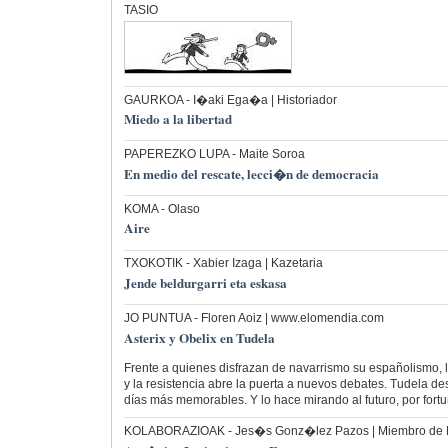
TASIO
GAURKOA
- I�aki Ega�a | Historiador
Miedo a la libertad
PAPEREZKO LUPA
- Maite Soroa
En medio del rescate, lecci�n de democracia
KOMA
- Olaso
Aire
TXOKOTIK
- Xabier Izaga | Kazetaria
Jende beldurgarri eta eskasa
JO PUNTUA
- Floren Aoiz | www.elomendia.com
Asterix y Obelix en Tudela
Frente a quienes disfrazan de navarrismo su españolismo, 
y la resistencia abre la puerta a nuevos debates. Tudela de
días más memorables. Y lo hace mirando al futuro, por fortu
KOLABORAZIOAK
- Jes�s Gonz�lez Pazos | Miembro de