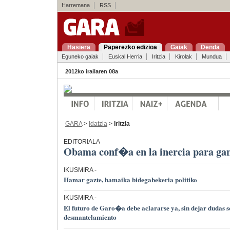
Harremana
RSS
Hasiera
Paperezko edizioa
Gaiak
Denda
Eguneko gaiak
Euskal Herria
Iritzia
Kirolak
Mundua
2012ko irailaren 08a
GARA
>
Idatzia
>
Iritzia
EDITORIALA
Obama conf�a en la inercia para ga
IKUSMIRA
-
Hamar gazte, hamaika bidegabekeria politiko
IKUSMIRA
-
El futuro de Garo�a debe aclararse ya, sin dejar dudas s
desmantelamiento