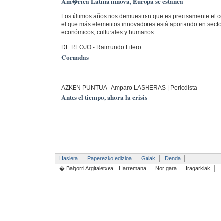
Am�rica Latina innova, Europa se estanca
Los últimos años nos demuestran que es precisamente el c
el que más elementos innovadores está aportando en sectore
económicos, culturales y humanos
DE REOJO
- Raimundo Fitero
Cornadas
AZKEN PUNTUA
- Amparo LASHERAS | Periodista
Antes el tiempo, ahora la crisis
Hasiera
Paperezko edizioa
Gaiak
Denda
� Baigorri Argitaletxea
Harremana
Nor gara
Iragarkiak