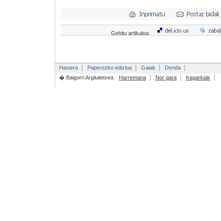
Gehitu artikuloa:
Hasiera
Paperezko edizioa
Gaiak
Denda
� Baigorri Argitaletxea
Harremana
Nor gara
Iragarkiak