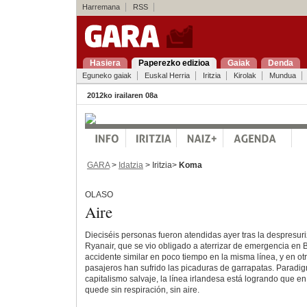
Harremana
RSS
Hasiera
Paperezko edizioa
Gaiak
Denda
Eguneko gaiak
Euskal Herria
Iritzia
Kirolak
Mundua
2012ko irailaren 08a
GARA
>
Idatzia
> Iritzia>
Koma
OLASO
Aire
Dieciséis personas fueron atendidas ayer tras la despresur
Ryanair, que se vio obligado a aterrizar de emergencia en 
accidente similar en poco tiempo en la misma línea, y en ot
pasajeros han sufrido las picaduras de garrapatas. Paradig
capitalismo salvaje, la línea irlandesa está logrando que en
quede sin respiración, sin aire.