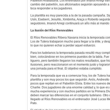
Pabellón Anaitasuna. Los entrenados por Imanol Arregi van 
cambio del pabellón, sus aficionados seguirán apoyando a l
toca responder a los jugadores.
La plantilla es muy parecida a la de la pasada campaña. Sig
Usín, Eseberri, Jesulito, Ximbinha, Araça o Roberto seguirá
seguidores. Imanol Arregi continuará un año más al mando 
La ilusión del Ríos Renovables
El Ríos Renovables Ribera Navarra inicia la temporada con
Los de Tutera trabajaron mucho para llegar a la élite, y d
lo que no quieren echar a perder aquel esfuerzo.
Para los tudelanos la temporada pasada resultó muy com
bien, colocándose en los primeros puestos de la tabla. Fue l
liguero, pero también llegaron los malos resultados, que hi
ilusiones, pero reaccionaron en el momento justo y lograro
una jornada para el final. El objetivo estaba cumplido.
Para la temporada que va a comenzar hoy, los de Tutera 
plantilla y son muy pocos los que seguirán. Anós, Andresito
pocos que repitan en el Pabellón Elola. Entre los nuevos
Charlie. Dos jugadores de una enorme calidad y, lo que es
mucha experiencia y con muchos partidos en la Primera Di
deben marcar las diferencias en el conjunto tudelano. Otro
llegado al Ríos Renovables es el entrenador José Lucas 
Pato.