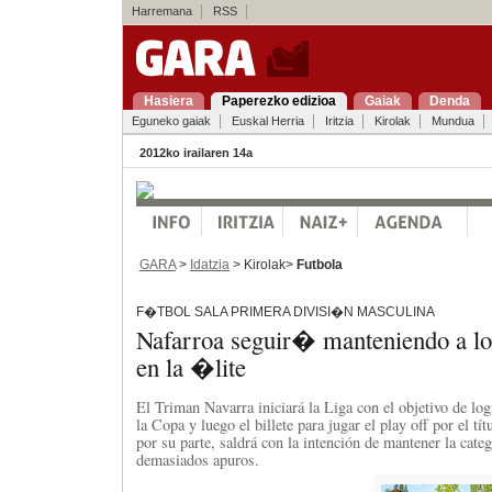
Harremana
RSS
Hasiera
Paperezko edizioa
Gaiak
Denda
Eguneko gaiak
Euskal Herria
Iritzia
Kirolak
Mundua
2012ko irailaren 14a
GARA
>
Idatzia
> Kirolak>
Futbola
F�TBOL SALA PRIMERA DIVISI�N MASCULINA
Nafarroa seguir� manteniendo a lo
en la �lite
El Triman Navarra iniciará la Liga con el objetivo de log
la Copa y luego el billete para jugar el play off por el t
por su parte, saldrá con la intención de mantener la categ
demasiados apuros.