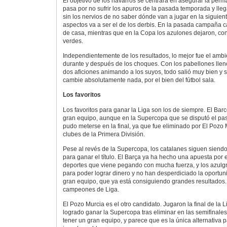
El objetivo de los navarros se centrará en asegurar la pe
pasa por no sufrir los apuros de la pasada temporada y lleg
sin los nervios de no saber dónde van a jugar en la siguient
aspectos va a ser el de los derbis. En la pasada campaña 
de casa, mientras que en la Copa los azulones dejaron, cont
verdes.
Independientemente de los resultados, lo mejor fue el ambie
durante y después de los choques. Con los pabellones lleno
dos aficiones animando a los suyos, todo salió muy bien y 
cambie absolutamente nada, por el bien del fútbol sala.
Los favoritos
Los favoritos para ganar la Liga son los de siempre. El Bar
gran equipo, aunque en la Supercopa que se disputó el pa
pudo meterse en la final, ya que fue eliminado por El Pozo 
clubes de la Primera División.
Pese al revés de la Supercopa, los catalanes siguen siendo
para ganar el título. El Barça ya ha hecho una apuesta por el
deportes que viene pegando con mucha fuerza, y los azulgr
para poder lograr dinero y no han desperdiciado la oportu
gran equipo, que ya está consiguiendo grandes resultados.
campeones de Liga.
El Pozo Murcia es el otro candidato. Jugaron la final de la
logrado ganar la Supercopa tras eliminar en las semifinale
tener un gran equipo, y parece que es la única alternativa p