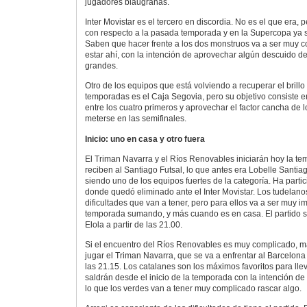
jugadores blaugranas.
Inter Movistar es el tercero en discordia. No es el que era,
con respecto a la pasada temporada y en la Supercopa ya se
Saben que hacer frente a los dos monstruos va a ser muy c
estar ahí, con la intención de aprovechar algún descuido d
grandes.
Otro de los equipos que está volviendo a recuperar el brill
temporadas es el Caja Segovia, pero su objetivo consiste e
entre los cuatro primeros y aprovechar el factor cancha de l
meterse en las semifinales.
Inicio: uno en casa y otro fuera
El Triman Navarra y el Ríos Renovables iniciarán hoy la t
reciben al Santiago Futsal, lo que antes era Lobelle Santiag
siendo uno de los equipos fuertes de la categoría. Ha parti
donde quedó eliminado ante el Inter Movistar. Los tudelano
dificultades que van a tener, pero para ellos va a ser muy 
temporada sumando, y más cuando es en casa. El partido s
Elola a partir de las 21.00.
Si el encuentro del Ríos Renovables es muy complicado, más
jugar el Triman Navarra, que se va a enfrentar al Barcelona
las 21.15. Los catalanes son los máximos favoritos para lleva
saldrán desde el inicio de la temporada con la intención de 
lo que los verdes van a tener muy complicado rascar algo.