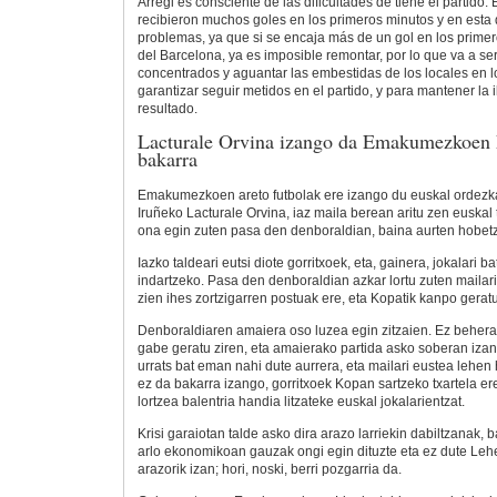
Arregi es consciente de las dificultades de tiene el partido
recibieron muchos goles en los primeros minutos y en esta 
problemas, ya que si se encaja más de un gol en los primer
del Barcelona, ya es imposible remontar, por lo que va a se
concentrados y aguantar las embestidas de los locales en lo
garantizar seguir metidos en el partido, y para mantener la 
resultado.
Lacturale Orvina izango da Emakumezkoen L
bakarra
Emakumezkoen areto futbolak ere izango du euskal ordezka
Iruñeko Lacturale Orvina, iaz maila berean aritu zen euskal 
ona egin zuten pasa den denboraldian, baina aurten hobetz
Iazko taldeari eutsi diote gorritxoek, eta, gainera, jokalari ba
indartzeko. Pasa den denboraldian azkar lortu zuten mailari
zien ihes zortzigarren postuak ere, eta Kopatik kanpo geratu
Denboraldiaren amaiera oso luzea egin zitzaien. Ez behera
gabe geratu ziren, eta amaierako partida asko soberan izan 
urrats bat eman nahi dute aurrera, eta mailari eustea lehen
ez da bakarra izango, gorritxoek Kopan sartzeko txartela ere 
lortzea balentria handia litzateke euskal jokalarientzat.
Krisi garaiotan talde asko dira arazo larriekin dabiltzanak,
arlo ekonomikoan gauzak ongi egin dituzte eta ez dute Lehe
arazorik izan; hori, noski, berri pozgarria da.