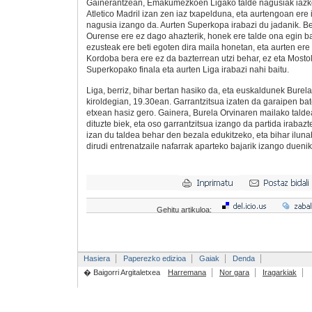
Gainerantzean, Emakumezkoen Ligako talde nagusiak iazko
Atletico Madril izan zen iaz txapelduna, eta aurtengoan ere 
nagusia izango da. Aurten Superkopa irabazi du jadanik. Be
Ourense ere ez dago ahazterik, honek ere talde ona egin bai
ezusteak ere beti egoten dira maila honetan, eta aurten ere
Kordoba bera ere ez da bazterrean utzi behar, ez eta Mostol
Superkopako finala eta aurten Liga irabazi nahi baitu.
Liga, berriz, bihar bertan hasiko da, eta euskaldunek Bure
kiroldegian, 19.30ean. Garrantzitsua izaten da garaipen ba
etxean hasiz gero. Gainera, Burela Orvinaren mailako tald
dituzte biek, eta oso garrantzitsua izango da partida irabaz
izan du taldea behar den bezala edukitzeko, eta bihar ilun
dirudi entrenatzaile nafarrak aparteko bajarik izango duenik.
Gehitu artikuloa:
Hasiera
Paperezko edizioa
Gaiak
Denda
� Baigorri Argitaletxea
Harremana
Nor gara
Iragarkiak