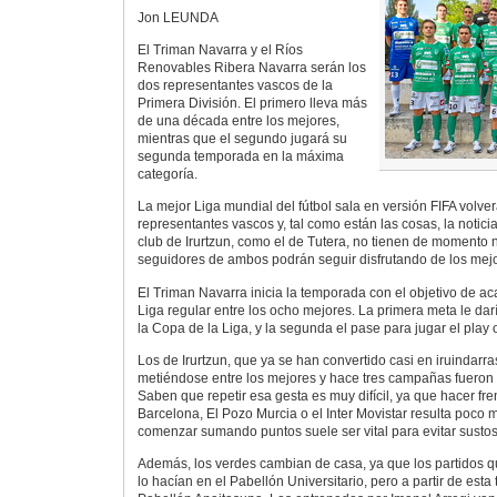
Jon LEUNDA
El Triman Navarra y el Ríos
Renovables Ribera Navarra serán los
dos representantes vascos de la
Primera División. El primero lleva más
de una década entre los mejores,
mientras que el segundo jugará su
segunda temporada en la máxima
categoría.
La mejor Liga mundial del fútbol sala en versión FIFA volve
representantes vascos y, tal como están las cosas, la notic
club de Irurtzun, como el de Tutera, no tienen de momento 
seguidores de ambos podrán seguir disfrutando de los mej
El Triman Navarra inicia la temporada con el objetivo de aca
Liga regular entre los ocho mejores. La primera meta le daría
la Copa de la Liga, y la segunda el pase para jugar el play off
Los de Irurtzun, que ya se han convertido casi en iruindarra
metiéndose entre los mejores y hace tres campañas fueron
Saben que repetir esa gesta es muy difícil, ya que hacer fr
Barcelona, El Pozo Murcia o el Inter Movistar resulta poco
comenzar sumando puntos suele ser vital para evitar sustos
Además, los verdes cambian de casa, ya que los partidos 
lo hacían en el Pabellón Universitario, pero a partir de est