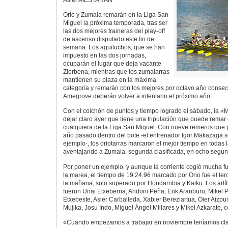
Orio y Zumaia remarán en la Liga San
Miguel la próxima temporada, tras ser
las dos mejores traineras del play-off
de ascenso disputado este fin de
semana. Los aguiluchos, que se han
impuesto en las dos jornadas,
ocuparán el lugar que deja vacante
Zierbena, mientras que los zumaiarras
mantienen su plaza en la máxima
categoría y remarán con los mejores por octavo año consecu
Amegrove deberán volver a intentarlo el próximo año.
Con el colchón de puntos y tiempo logrado el sábado, la «M
dejar claro ayer que tiene una tripulación que puede remar d
cualquiera de la Liga San Miguel. Con nueve remeros que p
año pasado dentro del bote -el entrenador Igor Makazaga se
ejemplo-, los oriotarras marcaron el mejor tiempo en todas
aventajando a Zumaia, segunda clasificada, en ocho segun
Por poner un ejemplo, y aunque la corriente cogió mucha f
la marea, el tiempo de 19.24.96 marcado por Orio fue el terc
la mañana, solo superado por Hondarribia y Kaiku. Los artí
fueron Unai Etxeberria, Andoni Peña, Erik Aranburu, Mikel P
Etxebeste, Asier Carballeda, Xabier Bereziartua, Oier Aizpur
Mujika, Josu Indo, Miguel Ángel Millares y Mikel Azkarate, co
«Cuando empezamos a trabajar en noviembre teníamos clar