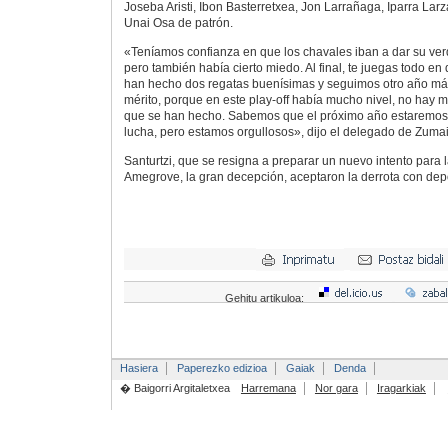
Joseba Aristi, Ibon Basterretxea, Jon Larrañaga, Iparra Larz
Unai Osa de patrón.
«Teníamos confianza en que los chavales iban a dar su verda
pero también había cierto miedo. Al final, te juegas todo en
han hecho dos regatas buenísimas y seguimos otro año más
mérito, porque en este play-off había mucho nivel, no hay 
que se han hecho. Sabemos que el próximo año estaremos 
lucha, pero estamos orgullosos», dijo el delegado de Zumai
Santurtzi, que se resigna a preparar un nuevo intento para
Amegrove, la gran decepción, aceptaron la derrota con depo
Gehitu artikuloa:
Hasiera
Paperezko edizioa
Gaiak
Denda
� Baigorri Argitaletxea
Harremana
Nor gara
Iragarkiak