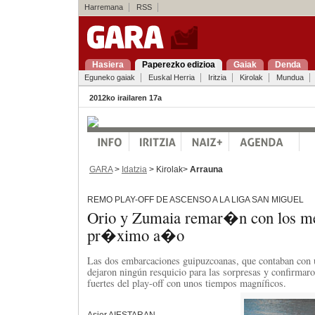
Harremana
RSS
Hasiera
Paperezko edizioa
Gaiak
Denda
Eguneko gaiak
Euskal Herria
Iritzia
Kirolak
Mundua
2012ko irailaren 17a
GARA
>
Idatzia
> Kirolak>
Arrauna
REMO PLAY-OFF DE ASCENSO A LA LIGA SAN MIGUEL
Orio y Zumaia remar�n con los me
pr�ximo a�o
Las dos embarcaciones guipuzcoanas, que contaban con 
dejaron ningún resquicio para las sorpresas y confirmaro
fuertes del play-off con unos tiempos magníficos.
Asier AIESTARAN