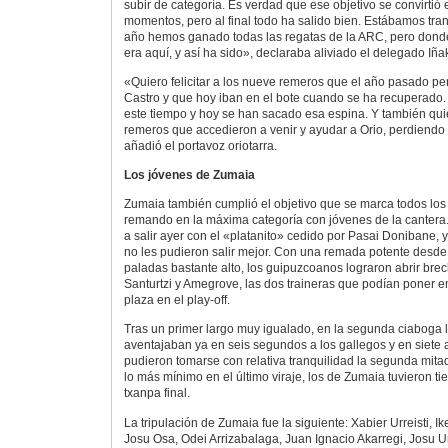
subir de categoría. Es verdad que ese objetivo se convirti
momentos, pero al final todo ha salido bien. Estábamos tra
año hemos ganado todas las regatas de la ARC, pero donde
era aquí, y así ha sido», declaraba aliviado el delegado Iñak
«Quiero felicitar a los nueve remeros que el año pasado pe
Castro y que hoy iban en el bote cuando se ha recuperado
este tiempo y hoy se han sacado esa espina. Y también quie
remeros que accedieron a venir y ayudar a Orio, perdiendo
añadió el portavoz oriotarra.
Los jóvenes de Zumaia
Zumaia también cumplió el objetivo que se marca todos los 
remando en la máxima categoría con jóvenes de la cantera.
a salir ayer con el «platanito» cedido por Pasai Donibane, y
no les pudieron salir mejor. Con una remada potente desde e
paladas bastante alto, los guipuzcoanos lograron abrir bre
Santurtzi y Amegrove, las dos traineras que podían poner 
plaza en el play-off.
Tras un primer largo muy igualado, en la segunda ciaboga 
aventajaban ya en seis segundos a los gallegos y en siete a
pudieron tomarse con relativa tranquilidad la segunda mitad
lo más mínimo en el último viraje, los de Zumaia tuvieron ti
txanpa final.
La tripulación de Zumaia fue la siguiente: Xabier Urreisti, I
Josu Osa, Odei Arrizabalaga, Juan Ignacio Akarregi, Josu U