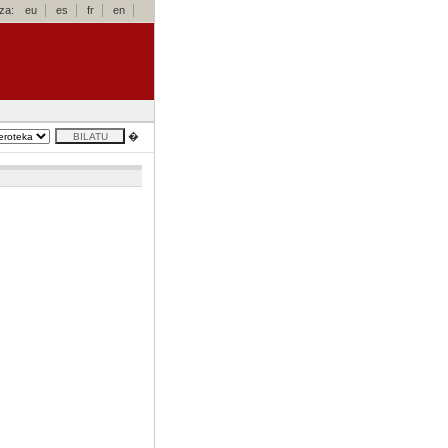
za:
eu
es
fr
en
�