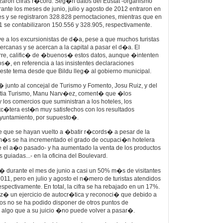
zaron cifras r�cord. Seg�n datos del Eustat -organismo
ante los meses de junio, julio y agosto de 2012 entraron en
es y se registraron 328.828 pernoctaciones, mientras que en
 se contabilizaron 150.556 y 328.905, respectivamente.
uye a los excursionistas de d�a, pese a que muchos turistas
ercanas y se acercan a la capital a pasar el d�a. El
girre, calific� de �buenos� estos datos, aunque �intenten
s�, en referencia a las insistentes declaraciones
este tema desde que Bildu lleg� al gobierno municipal.
� junto al concejal de Turismo y Fomento, Josu Ruiz, y del
ostia Turismo, Manu Narv�ez, coment� que �los
 los comercios que suministran a los hoteles, los
tc�tera est�n muy satisfechos con los resultados
Ayuntamiento, por supuesto�.
e que se hayan vuelto a �batir r�cords� a pesar de la
m�s se ha incrementado el grado de ocupaci�n hotelera
el a�o pasado- y ha aumentado la venta de los productos
s guiadas...- en la oficina del Boulevard.
� durante el mes de junio a casi un 50% m�s de visitantes
11, pero en julio y agosto el n�mero de turistas atendidos
pectivamente. En total, la cifra se ha rebajado en un 17%.
liz� un ejercicio de autocr�tica y reconoci� que debido a
ios no se ha podido disponer de otros puntos de
 algo que a su juicio �no puede volver a pasar�.