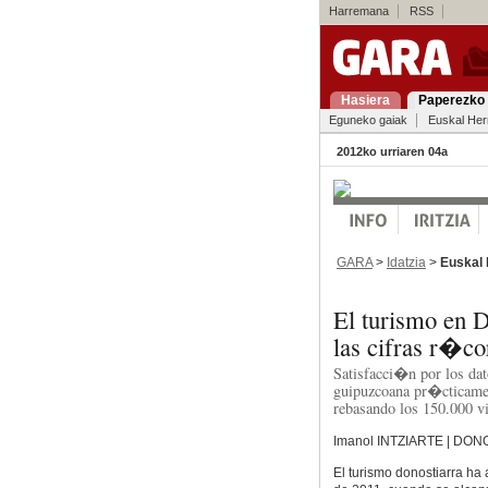
Harremana
RSS
Hasiera
Paperezko 
Eguneko gaiak
Euskal Her
2012ko urriaren 04a
GARA
>
Idatzia
>
Euskal 
El turismo en D
las cifras r�co
Satisfacci�n por los dat
guipuzcoana pr�cticamen
rebasando los 150.000 vis
Imanol INTZIARTE | DON
El turismo donostiarra ha