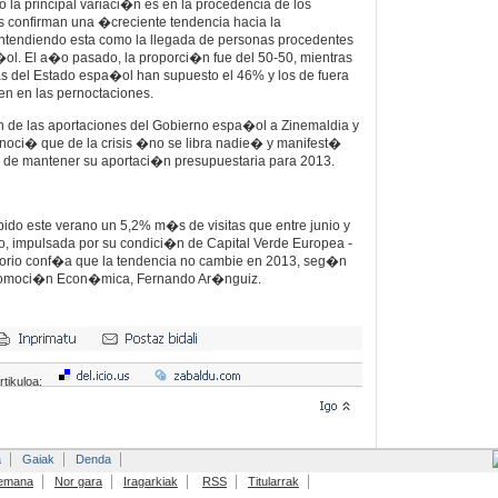
la principal variaci�n es en la procedencia de los
tos confirman una �creciente tendencia hacia la
ntendiendo esta como la llegada de personas procedentes
ol. El a�o pasado, la proporci�n fue del 50-50, mientras
tas del Estado espa�ol han supuesto el 46% y los de fuera
ten en las pernoctaciones.
n de las aportaciones del Gobierno espa�ol a Zinemaldia y
onoci� que de la crisis �no se libra nadie� y manifest�
� de mantener su aportaci�n presupuestaria para 2013.
ibido este verano un 5,2% m�s de visitas que entre junio y
, impulsada por su condici�n de Capital Verde Europea -
storio conf�a que la tendencia no cambie en 2013, seg�n
Promoci�n Econ�mica, Fernando Ar�nguiz.
rtikuloa:
a
Gaiak
Denda
emana
Nor gara
Iragarkiak
RSS
Titularrak