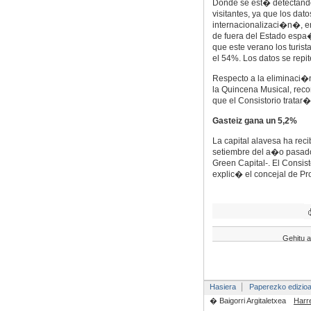
Donde se est� detectando 
visitantes, ya que los da
internacionalizaci�n�, e
de fuera del Estado espa�
que este verano los turis
el 54%. Los datos se repi
Respecto a la eliminaci�
la Quincena Musical, rec
que el Consistorio tratar
Gasteiz gana un 5,2%
La capital alavesa ha rec
setiembre del a�o pasado
Green Capital-. El Consi
explic� el concejal de 
Gehitu a
Hasiera
Paperezko edizio
� Baigorri Argitaletxea
Harr