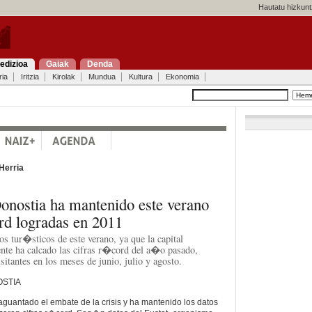
Hautatu hizkunt
edizioa
Gaiak
Denda
ria
Iritzia
Kirolak
Mundua
Kultura
Ekonomia
Herria
onostia ha mantenido este verano
rd logradas en 2011
os tur�sticos de este verano, ya que la capital
te ha calcado las cifras r�cord del a�o pasado,
itantes en los meses de junio, julio y agosto.
OSTIA
 aguantado el embate de la crisis y ha mantenido los datos