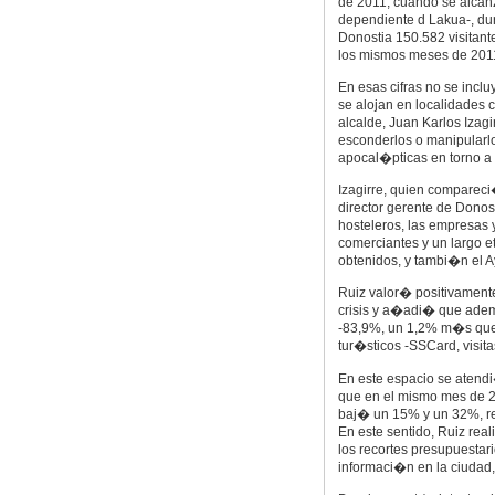
de 2011, cuando se alcan
dependiente d Lakua-, dur
Donostia 150.582 visitant
los mismos meses de 2011
En esas cifras no se incl
se alojan en localidades c
alcalde, Juan Karlos Iza
esconderlos o manipularlo
apocal�pticas en torno a 
Izagirre, quien compareci
director gerente de Don
hosteleros, las empresas y
comerciantes y un largo e
obtenidos, y tambi�n el 
Ruiz valor� positivament
crisis y a�adi� que ade
-83,9%, un 1,2% m�s que 
tur�sticos -SSCard, visita
En este espacio se atendi
que en el mismo mes de 20
baj� un 15% y un 32%, res
En este sentido, Ruiz rea
los recortes presupuestar
informaci�n en la ciudad,