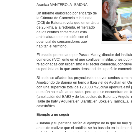
Arantxa MANTEROLA | BAIONA
Un informe elaborado por encargo de
la Cámara de Comercio e Industria
(CCI) de Baiona revela que en un área
de 25 kms. a la redonda, el mercado
de los centros comerciales está
archisaturado en relación con el
potencial de consumidores que
habitan el territorio.
El estudio presentado por Pascal Madry, director del Institut
comercio (IVC), ente en el que confluyen instituciones públ
relacionadas con urbanismo y el sector comercial, concluy
su periferia es la que «más densidad de superficie comercia
Si a ello se añaden los proyectos de nuevos centros comerci
Ametzondo de Baiona en torno a Ikea y el de Auchan en On
con una superficie total de 120.000 m2, cuya apertura está 
que aún no están autorizados pero que se encuentran en f
(ampliación del BAB2 y de los Leclerc de Baiona y Angelu;
Halle de Iraty y Aguilera en Biarritz, en Bokale y Tarnos...), l
catastrófica.
Ejemplo a no seguir
«Baiona y su periferia serían el ejemplo de lo que no hay
antes de matizar que el análisis se ha basado en la dimens