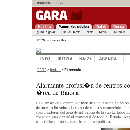
Harremana
RSS
Hasiera
Paperezko edizioa
Gaiak
Denda
Eguneko gaiak
Euskal Herria
Iritzia
Kirolak
Mundua
2012ko urriaren 04a
GARA
>
Idatzia
>
Ekonomia
Alarmante profusi�n de centros co
�rea de Baiona
La Cámara de Comercio e Industria de Baiona ha hecho p
de un estudio sobre el exceso de centros comerciales en r
consumidores del área de influencia de la capital labortan
zona con más densidad comercial de todo el Estado. Aug
catastrófica si no se pone freno a esa política.