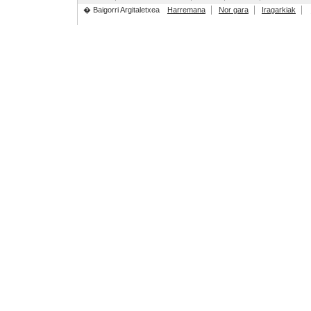
� Baigorri Argitaletxea
Harremana
Nor gara
Iragarkiak