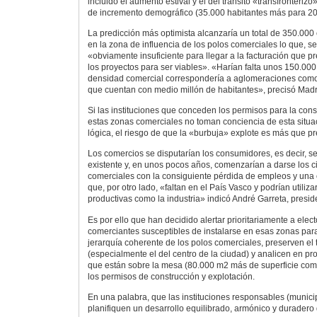
incluido el aumento estival y el del tránsito «transfronterizo
de incremento demográfico (35.000 habitantes más para 20
La predicción más optimista alcanzaría un total de 350.00
en la zona de influencia de los polos comerciales lo que, se
«obviamente insuficiente para llegar a la facturación que p
los proyectos para ser viables». «Harían falta unos 150.000
densidad comercial correspondería a aglomeraciones com
que cuentan con medio millón de habitantes», precisó Madr
Si las instituciones que conceden los permisos para la cons
estas zonas comerciales no toman conciencia de esta situa
lógica, el riesgo de que la «burbuja» explote es más que pre
Los comercios se disputarían los consumidores, es decir, se
existente y, en unos pocos años, comenzarían a darse los 
comerciales con la consiguiente pérdida de empleos y una
que, por otro lado, «faltan en el País Vasco y podrían utiliz
productivas como la industria» indicó André Garreta, presid
Es por ello que han decidido alertar prioritariamente a ele
comerciantes susceptibles de instalarse en esas zonas par
jerarquía coherente de los polos comerciales, preserven el t
(especialmente el del centro de la ciudad) y analicen en pr
que están sobre la mesa (80.000 m2 más de superficie com
los permisos de construcción y explotación.
En una palabra, que las instituciones responsables (munic
planifiquen un desarrollo equilibrado, armónico y duradero