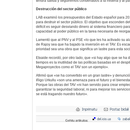
tendrá salida y seguiremos condenados a la miseria y al pa
Destrucción del sector público
LAB examinó los presupuestos del Estado español para 20
para destruir el sector público. El objetivo que esconden de
déficit es seguir desviando dinero al sistema financiero para
capacidad al poder público en la tarea necesaria de reorg
Lamentó que al PNV y al PSE «lo que les ha activado su a
de Rajoy sea que ha bajado la inversión en el TAV. Es esc
prioridad sea una obra que significa un lastre para esta so
Etxaide recordó, por otro lado, que «si hay algo que se ha 
tiempos es la inutilidad de las políticas basadas en el despi
Megaproyectos como el TAV son un ejemplo».
Afirmó que «se ha convertido en un gran lastre» y denunció
Iñigo Urkullu «son una amenaza para el futuro y el bienest
Porque las obras del TAV «ni han servido para crear empleo
garantizar la seguridad laboral, ni para mejorar los servici
se está tragando nuestro futuro».
Gehitu artikuloa: