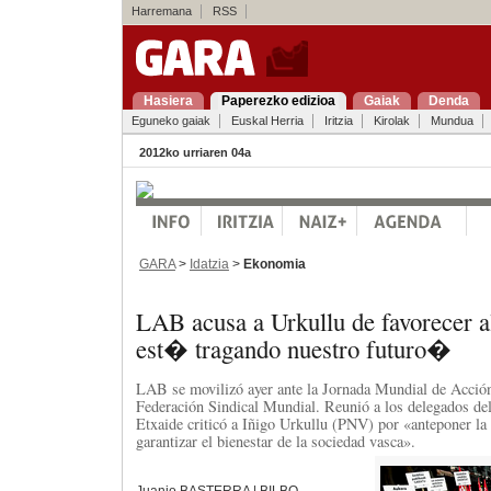
Harremana
RSS
Hasiera
Paperezko edizioa
Gaiak
Denda
Eguneko gaiak
Euskal Herria
Iritzia
Kirolak
Mundua
2012ko urriaren 04a
GARA
>
Idatzia
>
Ekonomia
LAB acusa a Urkullu de favorecer
est� tragando nuestro futuro�
LAB se movilizó ayer ante la Jornada Mundial de Acción
Federación Sindical Mundial. Reunió a los delegados del
Etxaide criticó a Iñigo Urkullu (PNV) por «anteponer la
garantizar el bienestar de la sociedad vasca».
Juanjo BASTERRA | BILBO