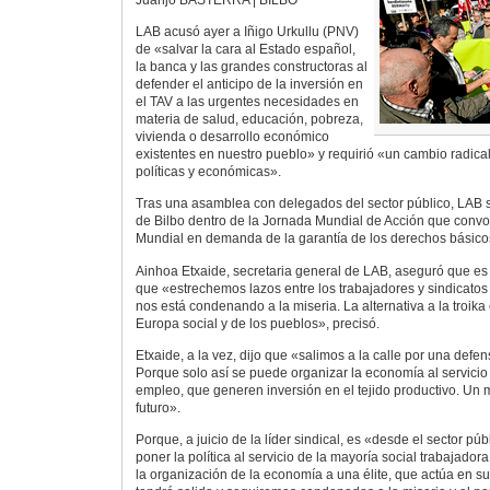
LAB acusó ayer a Iñigo Urkullu (PNV)
de «salvar la cara al Estado español,
la banca y las grandes constructoras al
defender el anticipo de la inversión en
el TAV a las urgentes necesidades en
materia de salud, educación, pobreza,
vivienda o desarrollo económico
existentes en nuestro pueblo» y requirió «un cambio radical
políticas y económicas».
Tras una asamblea con delegados del sector público, LAB s
de Bilbo dentro de la Jornada Mundial de Acción que convo
Mundial en demanda de la garantía de los derechos básico
Ainhoa Etxaide, secretaria general de LAB, aseguró que e
que «estrechemos lazos entre los trabajadores y sindicatos
nos está condenando a la miseria. La alternativa a la troika
Europa social y de los pueblos», precisó.
Etxaide, a la vez, dijo que «salimos a la calle por una defen
Porque solo así se puede organizar la economía al servicio
empleo, que generen inversión en el tejido productivo. Un 
futuro».
Porque, a juicio de la líder sindical, es «desde el sector p
poner la política al servicio de la mayoría social trabajador
la organización de la economía a una élite, que actúa en su 