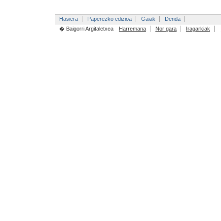
Hasiera
Paperezko edizioa
Gaiak
Denda
� Baigorri Argitaletxea
Harremana
Nor gara
Iragarkiak