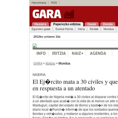
Harremana
RSS
Hasiera
Paperezko edizioa
Gaiak
Denda
Eguneko gaiak
Euskal Herria
Iritzia
Kirolak
Mundua
2012ko urriaren 10a
GARA
>
Idatzia
>
Mundua
NIGERIA
El Ej�rcito mata a 30 civiles y qu
en respuesta a un atentado
El Ej�rcito de Nigeria mat� a 30 civiles al disparar contra
a un atentado que acab� con la vida de al menos un alto ofic
Maiduguri, capital del estado de Borno y basti�n de los is
diario local �Punch� inform� de que los soldados quema
tiendas y veh�culos, y mataron a algunos residentes, a l