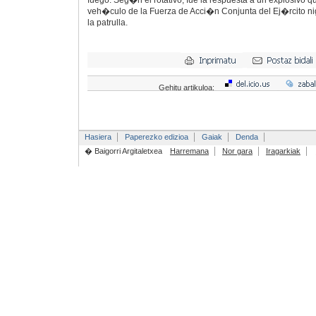
fuego. Seg�n el rotativo, fue la respuesta a un explosivo 
veh�culo de la Fuerza de Acci�n Conjunta del Ej�rcito ni
la patrulla.
Gehitu artikuloa:
Hasiera
Paperezko edizioa
Gaiak
Denda
� Baigorri Argitaletxea
Harremana
Nor gara
Iragarkiak