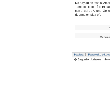
No hay quien tosa al Amor
Tampoco lo logró el Bilbao
con el gol de Altuna. Goik
duerma en play-off.
Gehitu a
Hasiera
Paperezko edizio
� Baigorri Argitaletxea
Harr