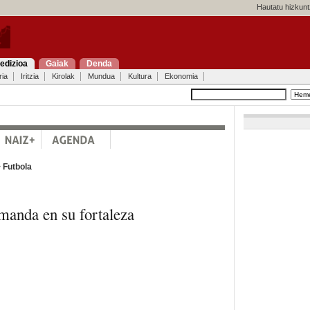
Hautatu hizkunt
edizioa
Gaiak
Denda
ria
Iritzia
Kirolak
Mundua
Kultura
Ekonomia
>
Futbola
manda en su fortaleza