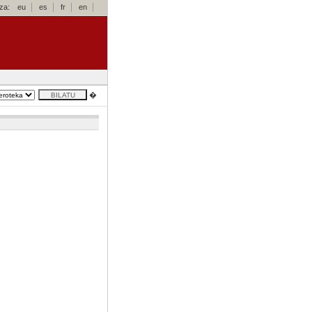
za:
eu
es
fr
en
�