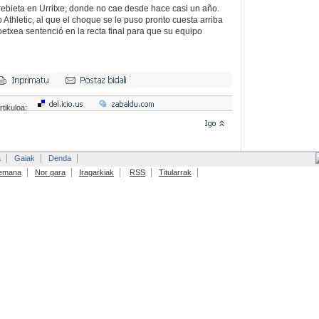
ebieta en Urritxe, donde no cae desde hace casi un año.
 Athletic, al que el choque se le puso pronto cuesta arriba
oetxea sentenció en la recta final para que su equipo
rtikuloa:
a
Gaiak
Denda
emana
Nor gara
Iragarkiak
RSS
Titularrak