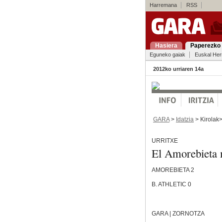
Harremana
RSS
Hasiera
Paperezko 
Eguneko gaiak
Euskal Her
2012ko urriaren 14a
GARA
>
Idatzia
> Kirolak
URRITXE
El Amorebieta 
AMOREBIETA 2
B. ATHLETIC 0
GARA | ZORNOTZA