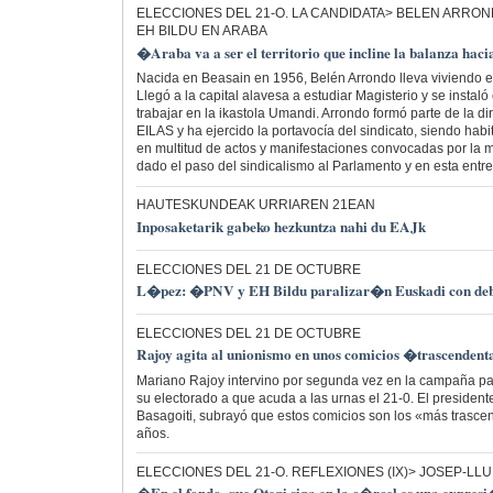
ELECCIONES DEL 21-O. LA CANDIDATA> BELEN ARROND
EH BILDU EN ARABA
�Araba va a ser el territorio que incline la balanza hac
Nacida en Beasain en 1956, Belén Arrondo lleva viviendo 
Llegó a la capital alavesa a estudiar Magisterio y se instaló 
trabajar en la ikastola Umandi. Arrondo formó parte de la d
EILAS y ha ejercido la portavocía del sindicato, siendo habit
en multitud de actos y manifestaciones convocadas por la m
dado el paso del sindicalismo al Parlamento y en esta entre
HAUTESKUNDEAK URRIAREN 21EAN
Inposaketarik gabeko hezkuntza nahi du EAJk
ELECCIONES DEL 21 DE OCTUBRE
L�pez: �PNV y EH Bildu paralizar�n Euskadi con deba
ELECCIONES DEL 21 DE OCTUBRE
Rajoy agita al unionismo en unos comicios �trascenden
Mariano Rajoy intervino por segunda vez en la campaña pa
su electorado a que acuda a las urnas el 21-0. El presidente
Basagoiti, subrayó que estos comicios son los «más trascen
años.
ELECCIONES DEL 21-O. REFLEXIONES (IX)> JOSEP-LL