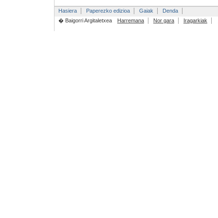
Hasiera
Paperezko edizioa
Gaiak
Denda
� Baigorri Argitaletxea
Harremana
Nor gara
Iragarkiak