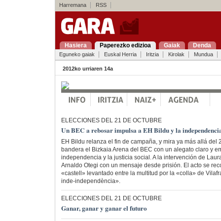
Harremana
RSS
Hasiera
Paperezko edizioa
Gaiak
Denda
Eguneko gaiak
Euskal Herria
Iritzia
Kirolak
Mundua
2012ko urriaren 14a
ELECCIONES DEL 21 DE OCTUBRE
Un BEC a rebosar impulsa a EH Bildu y la independenci
EH Bildu relanza el fin de campaña, y mira ya más allá del 2
bandera el Bizkaia Arena del BEC con un alegato claro y em
independencia y la justicia social. A la intervención de Lau
Arnaldo Otegi con un mensaje desde prisión. El acto se re
«castell» levantado entre la multitud por la «colla» de Vilafr
inde-independència».
ELECCIONES DEL 21 DE OCTUBRE
Ganar, ganar y ganar el futuro