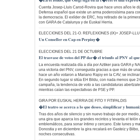
�En el fondo, que Otegi siga en la c�rcel es una expre
Cuenta Josep-Lluis Carod-Rovira que hace unos años le dij
Defensa español que existe un arma poderosísima para co
la democracia. El exlíder de ERC, hoy retirado de la primera
con GARA de Catalunya y de Euskal Herria.
ELECCIONES DEL 21-O. REFLEXIONES (IX)> JOSEP-LL
Un Conseller en Cap en Perpiny�
ELECCIONES DEL 21 DE OCTUBRE
El trasvase de votos del PP dar� el triunfo al PNV al qu
La encuesta realizada día a día por Aztiker para GARA y NA
una victoria del PNV, conseguida gracias a que más de una
hace un año votaron a Mariano Rajoy en la CAV, se inclinar
En segundo lugar si sitúa EH Bildu, con nada menos que 24 
campaña, la tendencia de voto a las candidaturas abertzale
mientras caían las expectativas de PSE y PP.
GIRA POR EUSKAL HERRIA DE FITO Y FITIPALDIS
�El teatro se acerca a lo que deseo, simplificar y human
Tras dos años de silencio y sin nuevo trabajo de por medio, 
una gira que aparca los grandes recintos y levanta el telón 
emblemáticos, para sonar íntimo y cercano. Este lunes y ma
Donostia y en diciembre la gira recalará en Gasteiz y Bilbo,
noches consecutivas.