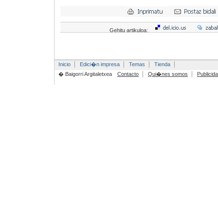
Gehitu artikuloa:
Inicio
Edici�n impresa
Temas
Tienda
� Baigorri Argitaletxea
Contacto
Qui�nes somos
Publicid