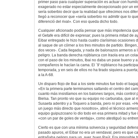
primer paso para cualquier superación es actuar con humi
exagerado no estar especialmente decepcionado por un emp
sería soberbio decir que la realidad que ofrecimos nos difer
llegó a reconocer que «sería soberbio no admitir que lo qu
diferenció del rival». Con eso queda dicho todo.
Cualquier aficionado podía pensar que más impotencia que
el Getafe era difícil de expresar; pues la primera mitad de 
Eibar entregado le hizo hasta cuatro clarísimas ocasiones de 
al saque de un córner a los tres minutos de partido. Bingen
dos veces-. Cada llegada, y nada de balonazos armeros a l
peligro. La banda derecha rojiblanca con Iraola era un col
con el paso de los minutos, Ibai no daba un pase bueno y a
compañeros le hacían la cama. El `9' rojiblanco ha particip
temporada, y en seis de ellos no ha tirado siquiera a puert
a la A-68.
Un disparo flojo de Ibai a los siete minutos fue todo el baga
«En la primera parte terminamos saltando el centro del ca
cuanto más insistíamos en los balones largos, más control
Bielsa. Tan pronto vio que su equipo no carburaba, que al 
Susaeta adentro y a Toquero a banda, pero ni por esas. «He
un juego más directo que nosotros», atinó el técnico armero
equipo guipuzcoano lo dio todo en esa primera mitad y fue 
«con un par de goles de ventaja», como atestiguó su entre
Cierto es que con una mínima solvencia y seguridad defensi
pasado apuros, el Eibar no era un vendaval, pero es que 
entrañaba peligro para un, ayer, buen Raúl. Era imposible h