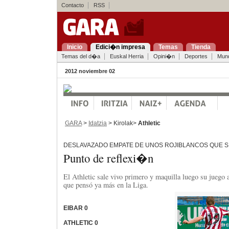
Contacto
RSS
Inicio
Edici�n impresa
Temas
Tienda
Temas del d�a
Euskal Herria
Opini�n
Deportes
Mun
2012 noviembre 02
GARA
>
Idatzia
> Kirolak>
Athletic
DESLAVAZADO EMPATE DE UNOS ROJIBLANCOS QUE SI
Punto de reflexi�n
El Athletic sale vivo primero y maquilla luego su juego 
que pensó ya más en la Liga.
EIBAR 0
ATHLETIC 0