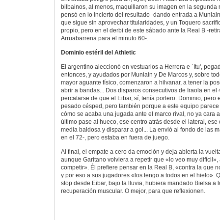
bilbainos, al menos, maquillaron su imagen en la segunda 
pensó en lo incierto del resultado -dando entrada a Muniain
que sigue sin aprovechar titularidades, y un Toquero sacrifi
propio, pero en el derbi de este sábado ante la Real B -ret
Arruabarrena para el minuto 60-.
Dominio estéril del Athletic
El argentino aleccionó en vestuarios a Herrera e `Itu', pega
entonces, y ayudados por Muniain y De Marcos y, sobre tod
mayor aguante físico, comenzaron a hilvanar, a tener la pos
abrir a bandas... Dos disparos consecutivos de Iraola en el 
percatarse de que el Eibar, sí, tenía portero. Dominio, pero es
pesado césped, pero también porque a este equipo parece 
cómo se acaba una jugada ante el marco rival, no ya cara a 
último pase al hueco, ese centro atrás desde el lateral, ese
media baldosa y disparar a gol... La envió al fondo de las m
en el 72-, pero estaba en fuera de juego.
Al final, el empate a cero da emoción y deja abierta la vue
aunque Garitano volviera a repetir que «lo veo muy difícil»
competir». Él prefiere pensar en la Real B, «contra la que
y por eso a sus jugadores «los tengo a todos en el hielo». Q
stop desde Eibar, bajo la lluvia, hubiera mandado Bielsa a l
recuperación muscular. O mejor, para que reflexionen.