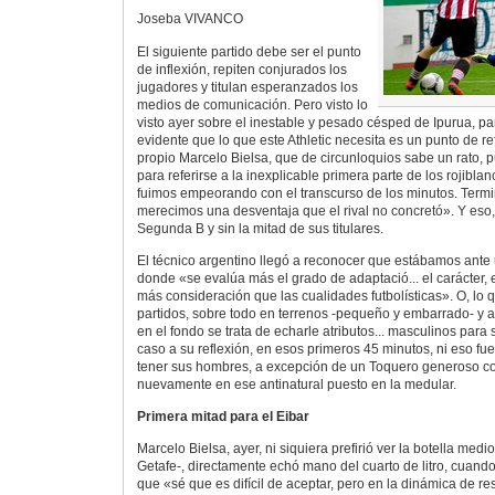
Joseba VIVANCO
El siguiente partido debe ser el punto
de inflexión, repiten conjurados los
jugadores y titulan esperanzados los
medios de comunicación. Pero visto lo
visto ayer sobre el inestable y pesado césped de Ipurua, 
evidente que lo que este Athletic necesita es un punto de ref
propio Marcelo Bielsa, que de circunloquios sabe un rato, p
para referirse a la inexplicable primera parte de los rojibla
fuimos empeorando con el transcurso de los minutos. Ter
merecimos una desventaja que el rival no concretó». Y eso,
Segunda B y sin la mitad de sus titulares.
El técnico argentino llegó a reconocer que estábamos ante
donde «se evalúa más el grado de adaptació... el carácter,
más consideración que las cualidades futbolísticas». O, lo 
partidos, sobre todo en terrenos -pequeño y embarrado- y 
en el fondo se trata de echarle atributos... masculinos para
caso a su reflexión, en esos primeros 45 minutos, ni eso f
tener sus hombres, a excepción de un Toquero generoso c
nuevamente en ese antinatural puesto en la medular.
Primera mitad para el Eibar
Marcelo Bielsa, ayer, ni siquiera prefirió ver la botella medi
Getafe-, directamente echó mano del cuarto de litro, cuand
que «sé que es difícil de aceptar, pero en la dinámica de re