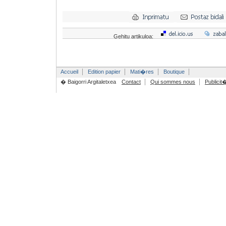
Gehitu artikuloa:
Accueil
Edition papier
Mati�res
Boutique
� Baigorri Argitaletxea
Contact
Qui sommes nous
Publicit