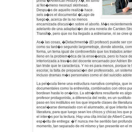
prima �American History X�, en torno
al fen�meno neonazi skinhead.
Despu�s de aquello realiz� hace
seis a�os el documental �Lago de
fuego�, acerca de la no menos
encarnizada discusi�n sobre el aborto. M�s recientemen
adelanto de una adaptaci�n de una novela de Carsten Str
Transit�, pero que no ha llegado a estrenarse, ni se cree q
As� las cosas, �Detachment� (El profesor) puede ser con
como su tard�o segundo largometraje, donde aborda, com
forma, un tema igual de controvertido que los tratados ante
lleno en la problem�tica de la ense�anza, pero lo hace d
interiorizada a trav�s del docente encarnado por Adrien 
tan triste que le caracteriza. Y no es para menos, porque le t
escolar, la falta de preparaci�n del profesorado, un sistem
incluso dramas m�s personales como el del suicidio adole
La pel�cula tiene una estructura narrativa compleja, que i
documentales como la entrevista, combinados con otros pu
bordean hasta lo on�rico. La atm�sfera resultante es algo i
profesor protagonista, a diferencia del resto, es un sustitu
paso en los institutos en los que imparte clases de literatur
encari�arse demasiado con el alumnado, al que intenta inc
literatura, para que luego sean los chicos y chicas los que 
el inter�s por la lectura. Hay una cita inicial de Albert Cam
esp�ritu de entrega: �Y nunca me he sentido tan profun
momento, tan separado de mi mismo y tan presente en el