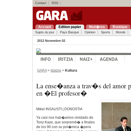
Contact
RSS
Accueil
Edition papier
Mati�res
Boutique
Sujets du jour
Pays Basque
Opinion
Sports
Monde
2012 Novembre 02
GARA
>
Idatzia
>
Kultura
La ense�anza a trav�s del amor por
en �El profesor�
Mikel INSAUSTI | DONOSTIA
Ya casi nos hab�amos olvidado de
Tony Kaye, que sorprendi� a finales
de los 90 con su pol�mica �pera