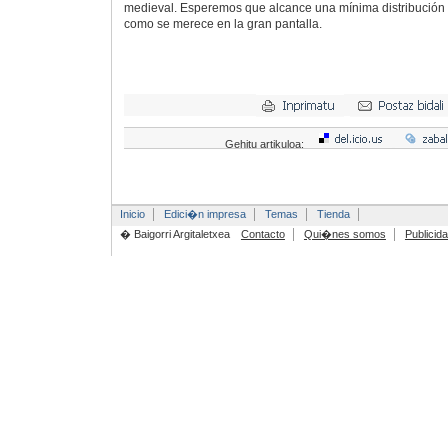
medieval. Esperemos que alcance una mínima distribución 
como se merece en la gran pantalla.
Gehitu artikuloa:
Inicio
Edici�n impresa
Temas
Tienda
� Baigorri Argitaletxea
Contacto
Qui�nes somos
Publicid