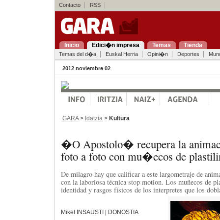
Contacto
RSS
Inicio
Edici�n impresa
Temas
Tienda
Temas del d�a
Euskal Herria
Opini�n
Deportes
Mun
2012 noviembre 02
GARA
>
Idatzia
>
Kultura
�O Apostolo� recupera la animac
foto a foto con mu�ecos de plastili
De milagro hay que calificar a este largometraje de anim
con la laboriosa técnica stop motion. Los muñecos de pla
identidad y rasgos físicos de los interpretes que los dobl
Mikel INSAUSTI | DONOSTIA