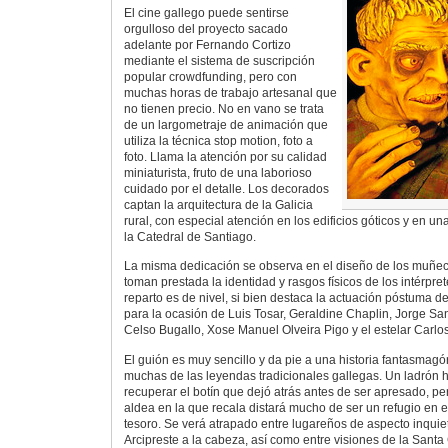
El cine gallego puede sentirse
orgulloso del proyecto sacado
adelante por Fernando Cortizo
mediante el sistema de suscripción
popular crowdfunding, pero con
muchas horas de trabajo artesanal que
no tienen precio. No en vano se trata
de un largometraje de animación que
utiliza la técnica stop motion, foto a
foto. Llama la atención por su calidad
miniaturista, fruto de una laborioso
cuidado por el detalle. Los decorados
captan la arquitectura de la Galicia
rural, con especial atención en los edificios góticos y en 
la Catedral de Santiago.
La misma dedicación se observa en el diseño de los muñecos
toman prestada la identidad y rasgos físicos de los intérpre
reparto es de nivel, si bien destaca la actuación póstuma 
para la ocasión de Luis Tosar, Geraldine Chaplin, Jorge S
Celso Bugallo, Xose Manuel Olveira Pigo y el estelar Carlo
El guión es muy sencillo y da pie a una historia fantasmag
muchas de las leyendas tradicionales gallegas. Un ladrón h
recuperar el botín que dejó atrás antes de ser apresado, pe
aldea en la que recala distará mucho de ser un refugio en e
tesoro. Se verá atrapado entre lugareños de aspecto inquie
Arcipreste a la cabeza, así como entre visiones de la Sant