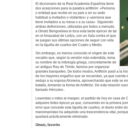
El diccionario de la Real Academia Española tiene
dos acepciones para la palabra anfitrión: «Persona
o entidad que recibe en su país o en su sede
habitual a invitados o visitantes» y «persona que
tiene invitados a su mesa o a su casa». Siguiendo
ambas definiciones, utilizadas por todos a menudo,
a Oinatz Bengoetxea le toca esta tarde ejercer de tal
en el Amazabal de Leitza, con un Xala contra el que
se juegan sus últimas opciones de seguir con vida
en la liguilla de cuartos del Cuatro y Medio.
Sin embargo, es menos conocido el origen de este
vocablo que, según la versión más extendida, toma
su nombre de la mitología griega, concretamente de
un antiguo Rey de Tirinto, famoso por organizar
grandes banquetes. De todos modos, Anfitrión pasó a la his
de los mayores engaños que se recuerdan, ya que cuenta 
sedujo a su esposa Alcmena, aprovechando que este se en
batalla, tomando la forma de Anfitrión. De esta relación na
llamado Hércules-.
Leyendas o mitos al margen, el partido de hoy en casa de
adquiere tintes épicos ya que, consumido en la primera jo
error que concede esta liguilla de cuartos, el duelo entre
manomanistas ha adquirido una trascendencia vital, porque
quedará prácticamente eliminado.
Oinatz, favorito