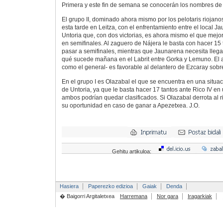
Primera y este fin de semana se conocerán los nombres de l
El grupo II, dominado ahora mismo por los pelotaris riojanos
esta tarde en Leitza, con el enfrentamiento entre el local Ja
Untoria que, con dos victorias, es ahora mismo el que mejo
en semifinales. Al zaguero de Nájera le basta con hacer 15 
pasar a semifinales, mientras que Jaunarena necesita llegar
qué sucede mañana en el Labrit entre Gorka y Lemuno. El av
como el general- es favorable al delantero de Ezcaray sobre
En el grupo I es Olazabal el que se encuentra en una situaci
de Untoria, ya que le basta hacer 17 tantos ante Rico IV en 
ambos podrían quedar clasificados. Si Olazabal derrota al r
su oportunidad en caso de ganar a Apezetxea. J.O.
Gehitu artikuloa:
Hasiera
Paperezko edizioa
Gaiak
Denda
� Baigorri Argitaletxea
Harremana
Nor gara
Iragarkiak