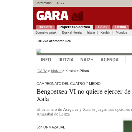
Harremana
RSS
Hasiera
Paperezko edizioa
Gaiak
Denda
Eguneko gaiak
Euskal Herria
Iritzia
Kirolak
Mundua
2012ko azaroaren 02a
GARA
>
Idatzia
> Kirolak>
Pilota
CAMPEONATO DEL CUATRO Y MEDIO
Bengoetxea VI no quiere ejercer de
Xala
El delantero de Asegarce y Xala se juegan sus opciones d
Amazabal de Leitza.
Jon ORMAZABAL