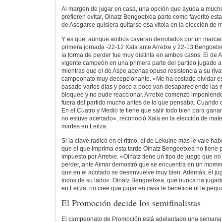
Al margen de jugar en casa, una opción que ayuda a mucho
prefieren evitar, Oinatz Bengoetxea parte como favorito est
de Asegarce quisiera quitarse esa vitola en la elección de m
Y es que, aunque ambos cayeran derrotados por un marcado
primera jornada -22-12 Xala ante Arretxe y 22-13 Bengoetxe
la forma de perder fue muy distinta en ambos casos. El de 
vigente campeón en una primera parte del partido jugado a 
mientras que el de Aspe apenas opuso resistencia a su riva
campeonato muy decepcionante. «Me ha costado olvidar ese
pasado varios días y poco a poco van desapareciendo las
bloqueé y no pude reaccionar. Arretxe comenzó imponiend
fuera del partido mucho antes de lo que pensaba. Cuando qu
En el Cuatro y Medio te tiene que salir todo bien para gana
no estuve acertado», reconoció Xala en la elección de mater
martes en Leitza.
Si la clave radicó en el ritmo, al de Lekuine más le vale hab
que el que imprima esta tarde Oinatz Bengoetxea no tiene p
impuesto por Arretxe. «Oinatz tiene un tipo de juego que no 
perder, ante Aimar demostró que se encuentra en un mome
que en el acotado se desenvuelve muy bien. Además, él jug
todos de su lado». Oinatz Bengoetxea, que nunca ha juga
en Leitza, no cree que jugar en casa le beneficie ni le perju
El Promoción decide los semifinalistas
El campeonato de Promoción está adelantado una semana r