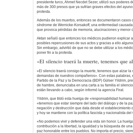
presidente turco, Ahmet Necdet Sezer, utilizó sus poderes de
más de 300 presos que ya sufrían graves efectos del ayuno y
protesta.
Además de los muertos, entonces se documentaron casos 
síndrome de Wernicke-Korsakoff, una enfermedad causada po
que provoca pérdidas de memoria, alucinaciones y menor c
Aktan señaló que entonces los médicos pudieron explicar a 
posibles repercusiones de sus actos y gracias a ello alguno
Sin embargo, advirtió de que no se debe utilizar a los mé
poner fin a la protesta.
«El silencio traerá la muerte, tenemos que al
«El silencio traerá consigo la muerte, tenemos que alzar la
demandas de nuestros compañeros». Con estas palabras, e
Partido de la Paz y la Democracia (BDP) Gülser Yildrim, pr
de hambre, denunciaba en una carta a su familia el silenci
están llevando a cabo, según informó la agencia Firat.
Yildrim, que tildó esta huelga de «responsabilidad humana h
«tenemos que estar siempre del lado del diálogo y de la paz
negación y destrucción que data desde el establecimiento 
y hoy se mantiene con la política fascista y nacionalista de
«No podemos vivir y defender una vida sin honor. La hue
contribución a la libertad, la igualdad y la búsqueda de una
paz honorable entre los pueblos. No importa el precio, sie