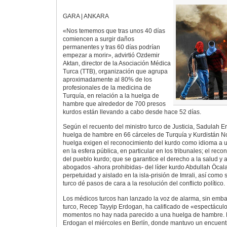
GARA | ANKARA
«Nos tememos que tras unos 40 días
comiencen a surgir daños
permanentes y tras 60 días podrían
empezar a morir», advirtió Ozdemir
Aktan, director de la Asociación Médica
Turca (TTB), organización que agrupa
aproximadamente al 80% de los
profesionales de la medicina de
Turquía, en relación a la huelga de
hambre que alrededor de 700 presos
kurdos están llevando a cabo desde hace 52 días.
Según el recuento del ministro turco de Justicia, Sadulah 
huelga de hambre en 66 cárceles de Turquía y Kurdistán No
huelga exigen el reconocimiento del kurdo como idioma a ut
en la esfera pública, en particular en los tribunales; el rec
del pueblo kurdo; que se garantice el derecho a la salud y a 
abogados -ahora prohibidas- del líder kurdo Abdullah Öcal
perpetuidad y aislado en la isla-prisión de Imrali, así como 
turco dé pasos de cara a la resolución del conflicto político.
Los médicos turcos han lanzado la voz de alarma, sin embar
turco, Recep Tayyip Erdogan, ha calificado de «espectáculo
momentos no hay nada parecido a una huelga de hambre. E
Erdogan el miércoles en Berlín, donde mantuvo un encuentro