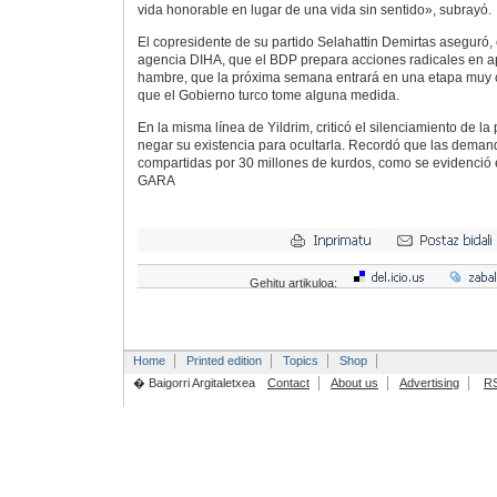
vida honorable en lugar de una vida sin sentido», subrayó.
El copresidente de su partido Selahattin Demirtas aseguró, 
agencia DIHA, que el BDP prepara acciones radicales en a
hambre, que la próxima semana entrará en una etapa muy c
que el Gobierno turco tome alguna medida.
En la misma línea de Yildrim, criticó el silenciamiento de la
negar su existencia para ocultarla. Recordó que las deman
compartidas por 30 millones de kurdos, como se evidenció e
GARA
Gehitu artikuloa:
Home
Printed edition
Topics
Shop
� Baigorri Argitaletxea
Contact
About us
Advertising
R