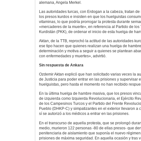
alemana, Angela Merkel.
Las autoridades turcas, con Erdogan a la cabeza, tratan de 
los presos kurdos e insisten en que los huelguistas consum
vitaminas, lo que podría prorrogar la protesta durante sem
«mercaderes de la muerte», en referencia al Partido de los
Kurdistán (PKK), de ordenar el inicio de esta huelga de ha
Aktan, de la TTB, reprochó la actitud de las autoridades ku
ese tipo hacen que quienes realizan una huelga de hambre
determinación y motiva a seguir a quienes se plantean ab
con enfermedades y muertes», advirtió.
Sin respuesta de Ankara
Ozdemir Aktan explicó que han solicitado varias veces la au
de Justicia para poder entrar en las prisiones y supervisar e
huelguistas, pero hasta el momento no han recibido respue
En la última huelga de hambre masiva, que los presos vinc
de izquierda como Izquierda Revolucionaria, el Ejército Re
de los Campesinos Turcos y el Partido del Frente Revolucio
Pueblo (DHKP-C) y simpatizantes en el exterior llevaron a 
sí se autorizó a los médicos a entrar en las prisiones.
En el transcurso de aquella protesta, que se prolongó dura
medio, murieron 122 personas -80 de ellas presos- que den
penitenciaria de aislamiento que suponía el nuevo régimen 
prisiones de máxima seguridad. En aquella ocasión y tras v