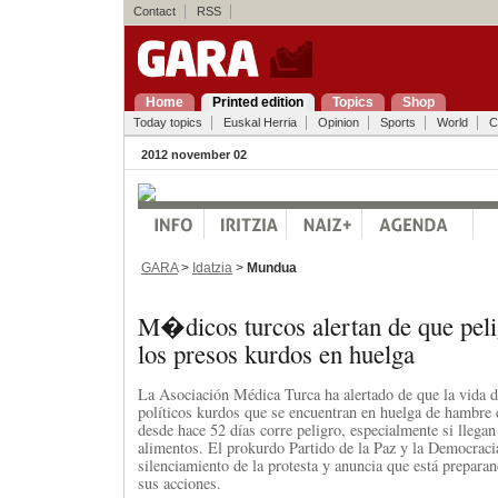
Contact
RSS
Home
Printed edition
Topics
Shop
Today topics
Euskal Herria
Opinion
Sports
World
C
2012 november 02
GARA
>
Idatzia
>
Mundua
M�dicos turcos alertan de que peli
los presos kurdos en huelga
La Asociación Médica Turca ha alertado de que la vida d
políticos kurdos que se encuentran en huelga de hambre e
desde hace 52 días corre peligro, especialmente si llegan 
alimentos. El prokurdo Partido de la Paz y la Democraci
silenciamiento de la protesta y anuncia que está preparan
sus acciones.