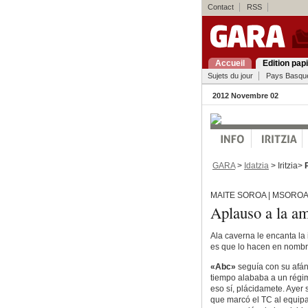
Contact
RSS
Accueil
Edition pap
Sujets du jour
Pays Basqu
2012 Novembre 02
GARA
>
Idatzia
> Iritzia>
MAITE SOROA | MSORO
Aplauso a la a
Ala caverna le encanta la 
es que lo hacen en nombr
«Abc»
seguía con su afán
tiempo alababa a un régime
eso sí, plácidamete. Ayer
que marcó el TC al equipar