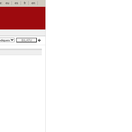
e:
eu
es
fr
en
�