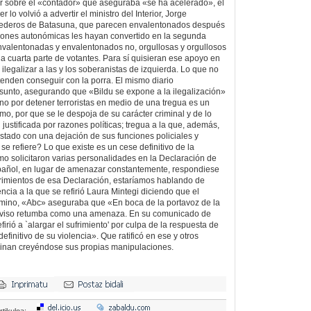
r sobre el «contador» que aseguraba «se ha acelerado», el
lo volvió a advertir el ministro del Interior, Jorge
rederos de Batasuna, que parecen envalentonados después
iones autonómicas les hayan convertido en la segunda
nvalentonadas y envalentonados no, orgullosas y orgullosos
na cuarta parte de votantes. Para sí quisieran ese apoyo en
ilegalizar a las y los soberanistas de izquierda. Lo que no
tenden conseguir con la porra. El mismo diario
asunto, asegurando que «Bildu se expone a la ilegalización»
rno por detener terroristas en medio de una tregua es un
smo, por que se le despoja de su carácter criminal y de lo
 justificada por razones políticas; tregua a la que, además,
stado con una dejación de sus funciones policiales y
 se refiere? Lo que existe es un cese definitivo de la
omo solicitaron varias personalidades en la Declaración de
spañol, en lugar de amenazar constantemente, respondiese
rimientos de esa Declaración, estaríamos hablando de
ncia a la que se refirió Laura Mintegi diciendo que el
amino, «Abc» aseguraba que «En boca de la portavoz de la
te aviso retumba como una amenaza. En su comunicado de
firió a `alargar el sufrimiento' por culpa de la respuesta de
efinitivo de su violencia». Que ratificó en ese y otros
minan creyéndose sus propias manipulaciones.
rtikuloa: