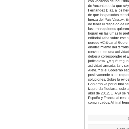
con vocación de inquisido
de Vocento decía que «Ayer 
Fernández Díaz, a los he
de que las pasadas elecc
fuerza del País Vasco». E
de tener el respaldo de u
las urnas quienes quieren 
logran en las urnas lo pre
editorializaba sobre ese 
porque «Criticar al Gobie
enaltecimiento del terrori
convierte en una actividad
debería corresponder el E
judiciales». ¿A qué tregua
actividad armada, tal y c
Aiete. Y si el Gobierno e
positivamente a los reque
soluciones. Sobre la evide
Gobierno va por el mal c
izquierda filoetarra, es
abril de 2012, ETA ya se re
España y Francia al cese d
comunicados. Al final ter
Gehitu a