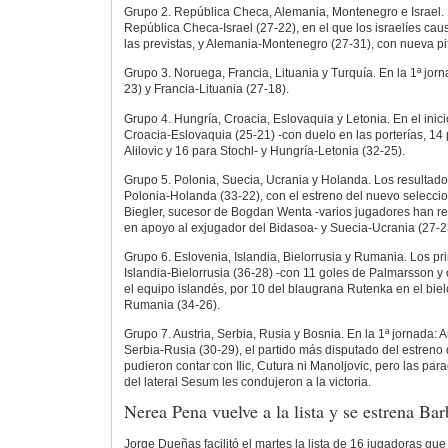
Grupo 2. República Checa, Alemania, Montenegro e Israel. 
República Checa-Israel (27-22), en el que los israelíes cau
las previstas, y Alemania-Montenegro (27-31), con nueva pi
Grupo 3. Noruega, Francia, Lituania y Turquía. En la 1ª jo
23) y Francia-Lituania (27-18).
Grupo 4. Hungría, Croacia, Eslovaquia y Letonia. En el inici
Croacia-Eslovaquia (25-21) -con duelo en las porterías, 14
Alilovic y 16 para Stochl- y Hungría-Letonia (32-25).
Grupo 5. Polonia, Suecia, Ucrania y Holanda. Los resultados
Polonia-Holanda (33-22), con el estreno del nuevo selecci
Biegler, sucesor de Bogdan Wenta -varios jugadores han re
en apoyo al exjugador del Bidasoa- y Suecia-Ucrania (27-2
Grupo 6. Eslovenia, Islandia, Bielorrusia y Rumania. Los pr
Islandia-Bielorrusia (36-28) -con 11 goles de Palmarsson y
el equipo islandés, por 10 del blaugrana Rutenka en el biel
Rumania (34-26).
Grupo 7. Austria, Serbia, Rusia y Bosnia. En la 1ª jornada: 
Serbia-Rusia (30-29), el partido más disputado del estreno 
pudieron contar con Ilic, Cutura ni Manoljovic, pero las par
del lateral Sesum les condujeron a la victoria.
Nerea Pena vuelve a la lista y se estrena Ba
Jorge Dueñas facilitó el martes la lista de 16 jugadoras q