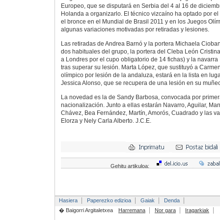
Europeo, que se disputará en Serbia del 4 al 16 de diciembr
Holanda a organizarlo. El técnico vizcaíno ha optado por e
el bronce en el Mundial de Brasil 2011 y en los Juegos Olí
algunas variaciones motivadas por retiradas y lesiones.
Las retiradas de Andrea Barnó y la portera Michaela Cioba
dos habituales del grupo, la portera del Cleba León Cristin
a Londres por el cupo obligatorio de 14 fichas) y la navarr
tras superar su lesión. Marta López, que sustituyó a Carmen
olímpico por lesión de la andaluza, estará en la lista en lug
Jessica Alonso, que se recupera de una lesión en su muñec
La novedad es la de Sandy Barbosa, convocada por primera
nacionalización. Junto a ellas estarán Navarro, Aguilar, 
Chávez, Bea Fernández, Martín, Amorós, Cuadrado y las vas
Elorza y Nely Carla Alberto. J.C.E.
Gehitu artikuloa:
Hasiera
Paperezko edizioa
Gaiak
Denda
� Baigorri Argitaletxea
Harremana
Nor gara
Iragarkiak