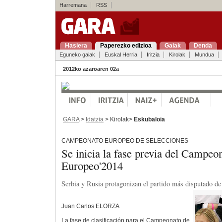
Harremana
RSS
Hasiera
Paperezko edizioa
Gaiak
Denda
Eguneko gaiak
Euskal Herria
Iritzia
Kirolak
Mundua
2012ko azaroaren 02a
GARA
>
Idatzia
> Kirolak>
Eskubaloia
CAMPEONATO EUROPEO DE SELECCIONES
Se inicia la fase previa del Campeo
Europeo'2014
Serbia y Rusia protagonizan el partido más disputado de 
Juan Carlos ELORZA
La fase de clasificación para el Campeonato de