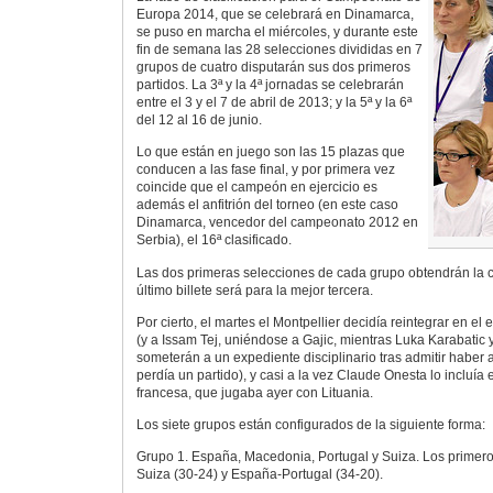
Europa 2014, que se celebrará en Dinamarca,
se puso en marcha el miércoles, y durante este
fin de semana las 28 selecciones divididas en 7
grupos de cuatro disputarán sus dos primeros
partidos. La 3ª y la 4ª jornadas se celebrarán
entre el 3 y el 7 de abril de 2013; y la 5ª y la 6ª
del 12 al 16 de junio.
Lo que están en juego son las 15 plazas que
conducen a las fase final, y por primera vez
coincide que el campeón en ejercicio es
además el anfitrión del torneo (en este caso
Dinamarca, vencedor del campeonato 2012 en
Serbia), el 16ª clasificado.
Las dos primeras selecciones de cada grupo obtendrán la cla
último billete será para la mejor tercera.
Por cierto, el martes el Montpellier decidía reintegrar en el
(y a Issam Tej, uniéndose a Gajic, mientras Luka Karabatic 
someterán a un expediente disciplinario tras admitir haber
perdía un partido), y casi a la vez Claude Onesta lo incluía e
francesa, que jugaba ayer con Lituania.
Los siete grupos están configurados de la siguiente forma:
Grupo 1. España, Macedonia, Portugal y Suiza. Los primero
Suiza (30-24) y España-Portugal (34-20).