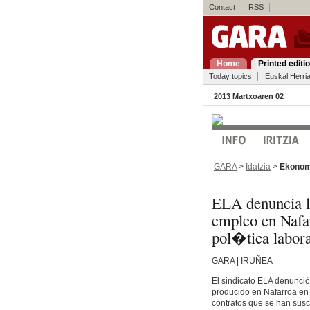
Contact
RSS
Home
Printed editi
Today topics
Euskal Herri
2013 Martxoaren 02
GARA
>
Idatzia
>
Ekonom
ELA denuncia 
empleo en Nafar
pol�tica labora
GARA | IRUÑEA
El sindicato ELA denunci
producido en Nafarroa en 
contratos que se han susc