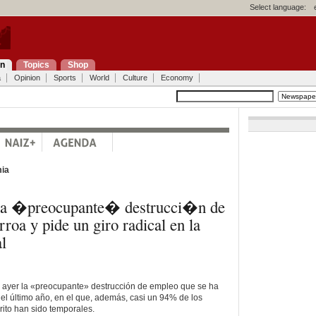
Select language:
on
Topics
Shop
a
Opinion
Sports
World
Culture
Economy
ia
la �preocupante� destrucci�n de
roa y pide un giro radical en la
l
ó ayer la «preocupante» destrucción de empleo que se ha
el último año, en el que, además, casi un 94% de los
rito han sido temporales.