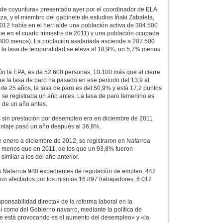
 de coyuntura» presentado ayer por el coordinador de ELA
za, y el miembro del gabinete de estudios Iñaki Zabaleta,
 2012 había en el herrialde una población activa de 304.500
e en el cuarto trimestre de 2011) y una población ocupada
300 menos). La población asalariada asciende a 207.500
 la tasa de temporalidad se eleva al 18,9%, un 5,7% menos
n la EPA, es de 52.600 personas, 10.100 más que al cierre
e la tasa de paro ha pasado en ese periodo del 13,9 al
de 25 años, la tasa de paro es del 50,9% y está 17,2 puntos
se registraba un año antes. La tasa de paro femenino es
% de un año antes.
s sin prestación por desempleo era en diciembre de 2011
entaje pasó un año después al 36,8%.
e enero a diciembre de 2012, se registraron en Nafarroa
3 menos que en 2011, de los que un 93,8% fueron
similar a los del año anterior.
n Nafarroa 980 expedientes de regulación de empleo, 442
on afectados por los mismos 16.897 trabajadores, 6.012
ponsabilidad directa» de la reforma laboral en la
í como del Gobierno navarro, mediante la política de
ue está provocando es el aumento del desempleo» y «la