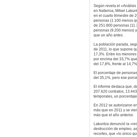
Según revela el «Análisis
en Nafarroa, Mitxel Lakunt
en el cuarto trimestre de
personas (1.100 menos qu
de 251.800 personas (11.
personas (9.200 menos) y
que un año antes.
La población parada, segú
de 2011, lo que supone qu
17,3%. Entre los menores 
por encima del 33,7% que 
del 17,8%, frente al 14,7
El porcentaje de persona
del 35,1%, pero ese porc
El informe destaca que, d
207.620 contratos, 13.44
temporales, un porcentaje 
En 2012 se autorizaron e
más que en 2011 y se vier
más que el año anterior.
Lakuntza denunció la «res
destrucción de empleo, as
recortes, que «lo único q