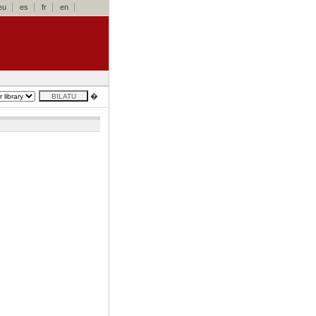
eu
es
fr
en
�