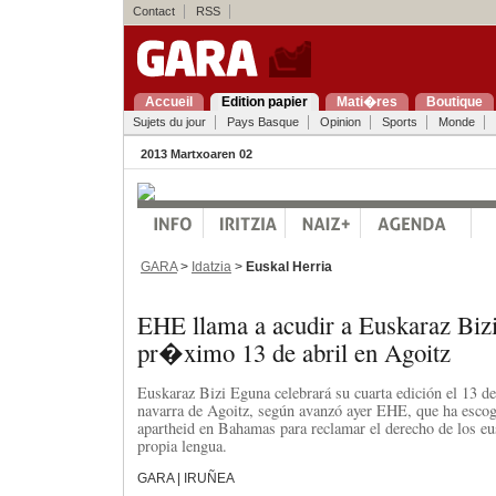
Contact
RSS
Accueil
Edition papier
Mati�res
Boutique
Sujets du jour
Pays Basque
Opinion
Sports
Monde
2013 Martxoaren 02
GARA
>
Idatzia
>
Euskal Herria
EHE llama a acudir a Euskaraz Biz
pr�ximo 13 de abril en Agoitz
Euskaraz Bizi Eguna celebrará su cuarta edición el 13 de 
navarra de Agoitz, según avanzó ayer EHE, que ha esco
apartheid en Bahamas para reclamar el derecho de los eu
propia lengua.
GARA | IRUÑEA