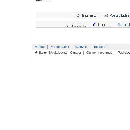
Gehitu artikuloa:
Accueil
Edition papier
Mati�res
Boutique
� Baigorri Argitaletxea
Contact
Qui sommes nous
Publicit