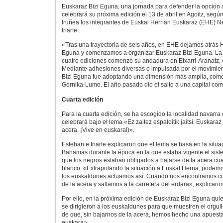
Euskaraz Bizi Eguna, una jornada para defender la opción a
celebrará su próxima edición el 13 de abril en Agoitz, segú
Iruñea los integrantes de Euskal Herrian Euskaraz (EHE) N
Iriarte .
«Tras una trayectoria de seis años, en EHE dejamos atrás
Eguna y comenzamos a organizar Euskaraz Bizi Eguna. La i
cuatro ediciones comenzó su andadura en Etxarri-Aranatz,
Mediante adhesiones diversas e impulsada por el movimien
Bizi Eguna fue adoptando una dimensión más amplia, com
Gernika-Lumo. El año pasado dio el salto a una capital com
Cuarta edición
Para la cuarta edición, se ha escogido la localidad navarra
celebrará bajo el lema «Ez zaitez espaloitik jaitsi. Euskaraz 
acera. ¡Vive en euskara!)».
Esteban e Iriarte explicaron que el lema se basa en la situa
Bahamas durante la época en la que estaba vigente el sist
que los negros estaban obligados a bajarse de la acera c
blanco. «Extrapolando la situación a Euskal Herria, podemo
los euskaldunes actuamos así. Cuando nos encontramos c
de la acera y saltamos a la carretera del erdara», explicaron
Por ello, en la próxima edición de Euskaraz Bizi Eguna quie
se dirigieron a los euskaldunes para que muestren el orgul
de que, sin bajarnos de la acera, hemos hecho una apuesta 
euskara».