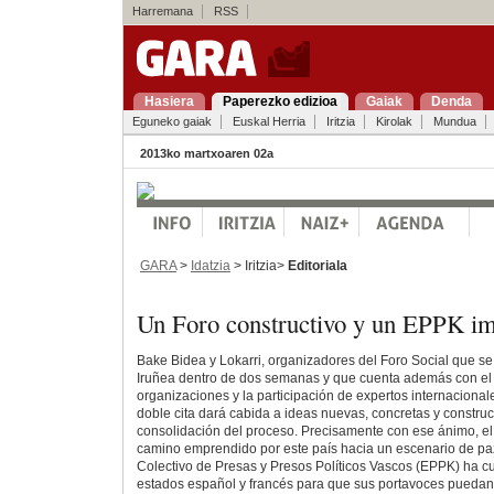
Harremana
RSS
Hasiera
Paperezko edizioa
Gaiak
Denda
Eguneko gaiak
Euskal Herria
Iritzia
Kirolak
Mundua
2013ko martxoaren 02a
GARA
>
Idatzia
> Iritzia>
Editoriala
Un Foro constructivo y un EPPK im
Bake Bidea y Lokarri, organizadores del Foro Social que se 
Iruñea dentro de dos semanas y que cuenta además con el 
organizaciones y la participación de expertos internacional
doble cita dará cabida a ideas nuevas, concretas y construc
consolidación del proceso. Precisamente con ese ánimo, el 
camino emprendido por este país hacia un escenario de pa
Colectivo de Presas y Presos Políticos Vascos (EPPK) ha cu
estados español y francés para que sus portavoces puedan a