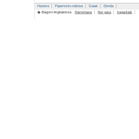
Hasiera
Paperezko edizioa
Gaiak
Denda
� Baigorri Argitaletxea
Harremana
Nor gara
Iragarkiak