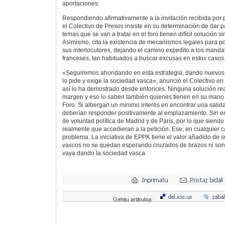
aportaciones.
Respondiendo afirmativamente a la invitación recibida por 
el Colectivo de Presos insiste en su determinación de dar 
temas que se van a tratar en el foro tienen difícil solución si
Asimismo, cita la existencia de mecanismos legales para posi
sus interlocutores, dejando el camino expedito a los manda
franceses, tan habituados a buscar excusas en estos casos
«Seguiremos ahondando en esta estrategia, dando nuevos y
lo pide y exige la sociedad vasca», anunció el Colectivo en
así lo ha demostrado desde entonces. Ninguna solución rea
margen y eso lo saben también quienes tienen en su mano po
Foro. Si albergan un mínimo interés en encontrar una salida 
deberían responder positivamente al emplazamiento. Sin emb
de voluntad política de Madrid y de París, por lo que siendo r
realmente que accedieran a la petición. Ese, en cualquier 
problema. La iniciativa de EPPK tiene el valor añadido de 
vascos no se quedan esperando cruzados de brazos ni son
vaya dando la sociedad vasca.
Gehitu artikuloa: