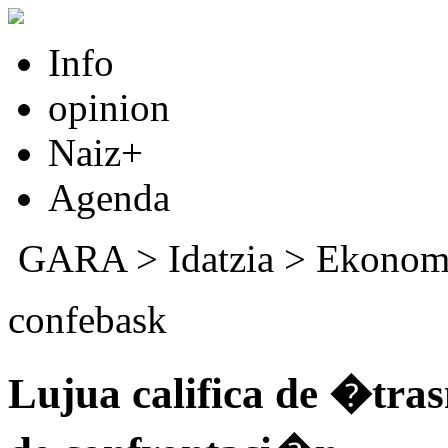
Info
opinion
Naiz+
Agenda
GARA
>
Idatzia
>
Ekonom
confebask
Lujua califica de �tra