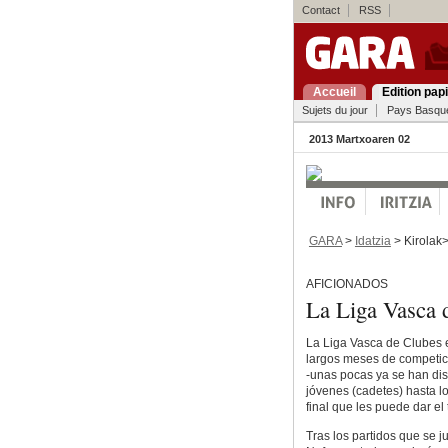
Contact
RSS
Accueil
Edition pap
Sujets du jour
Pays Basqu
2013 Martxoaren 02
GARA
>
Idatzia
> Kirolak
AFICIONADOS
La Liga Vasca d
La Liga Vasca de Clubes e
largos meses de competició
-unas pocas ya se han dis
jóvenes (cadetes) hasta l
final que les puede dar el t
Tras los partidos que se j