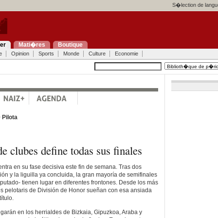
S�lection de langu
ier
Mati�res
Boutique
e
Opinion
Sports
Monde
Culture
Economie
>
Pilota
e clubes define todas sus finales
ntra en su fase decisiva este fin de semana. Tras dos
n y la liguilla ya concluida, la gran mayoría de semifinales
putado- tienen lugar en diferentes frontones. Desde los más
os pelotaris de División de Honor sueñan con esa ansiada
ítulo.
ugarán en los herrialdes de Bizkaia, Gipuzkoa, Araba y