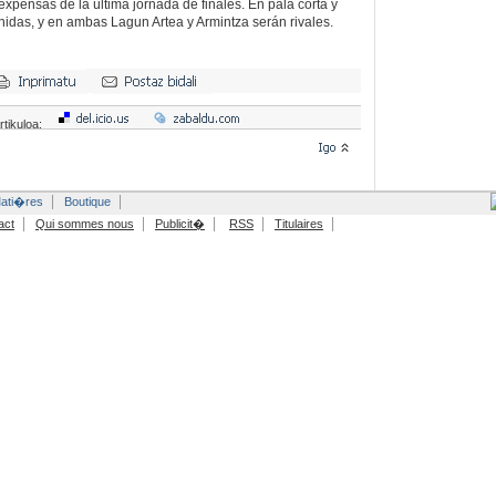
xpensas de la última jornada de finales. En pala corta y
inidas, y en ambas Lagun Artea y Armintza serán rivales.
rtikuloa:
ati�res
Boutique
act
Qui sommes nous
Publicit�
RSS
Titulaires