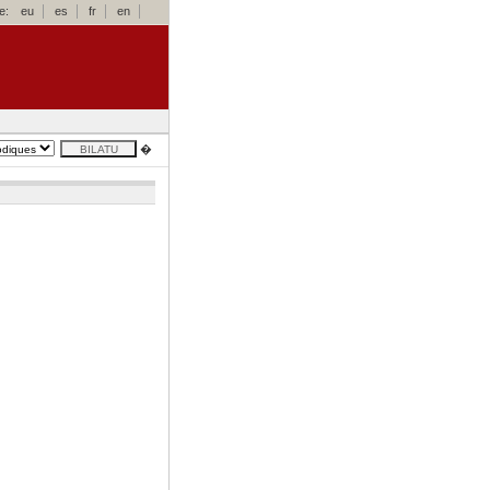
e:
eu
es
fr
en
�