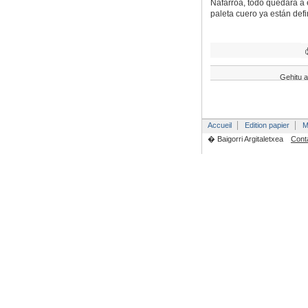
Nafarroa, todo quedará a e
paleta cuero ya están def
Gehitu a
Accueil
Edition papier
M
� Baigorri Argitaletxea
Cont