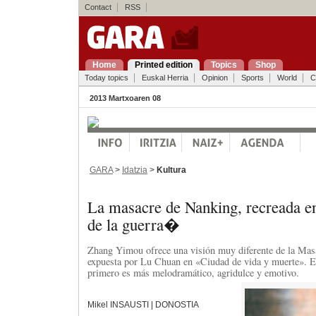
Contact
RSS
Home
Printed edition
Topics
Shop
Today topics
Euskal Herria
Opinion
Sports
World
C
2013 Martxoaren 08
GARA
>
Idatzia
>
Kultura
La masacre de Nanking, recreada e
de la guerra�
Zhang Yimou ofrece una visión muy diferente de la Mas
expuesta por Lu Chuan en «Ciudad de vida y muerte». E
primero es más melodramático, agridulce y emotivo.
Mikel INSAUSTI | DONOSTIA