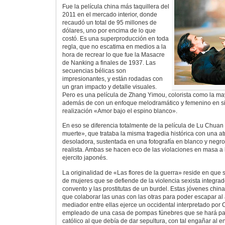
Fue la película china más taquillera del
2011 en el mercado interior, donde
recaudó un total de 95 millones de
dólares, uno por encima de lo que
costó. Es una superproducción en toda
regla, que no escatima en medios a la
hora de recrear lo que fue la Masacre
de Nanking a finales de 1937. Las
secuencias bélicas son
impresionantes, y están rodadas con
un gran impacto y detalle visuales.
Pero es una película de Zhang Yimou, colorista como la may
además de con un enfoque melodramático y femenino en sin
realización «Amor bajo el espino blanco».
En eso se diferencia totalmente de la película de Lu Chuan
muerte», que trataba la misma tragedia histórica con una 
desoladora, sustentada en una fotografía en blanco y negro
realista. Ambas se hacen eco de las violaciones en masa a 
ejercito japonés.
La originalidad de «Las flores de la guerra» reside en que 
de mujeres que se defiende de la violencia sexista integrad
convento y las prostitutas de un burdel. Estas jóvenes chin
que colaborar las unas con las otras para poder escapar al
mediador entre ellas ejerce un occidental interpretado por C
empleado de una casa de pompas fúnebres que se hará pas
católico al que debía de dar sepultura, con tal engañar al 