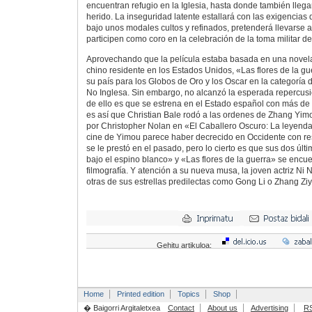
encuentran refugio en la Iglesia, hasta donde también lleg
herido. La inseguridad latente estallará con las exigencias 
bajo unos modales cultos y refinados, pretenderá llevarse a
participen como coro en la celebración de la toma militar de
Aprovechando que la película estaba basada en una novela 
chino residente en los Estados Unidos, «Las flores de la g
su país para los Globos de Oro y los Oscar en la categoría 
No Inglesa. Sin embargo, no alcanzó la esperada repercusi
de ello es que se estrena en el Estado español con más de 
es así que Christian Bale rodó a las ordenes de Zhang Yimo
por Christopher Nolan en «El Caballero Oscuro: La leyenda 
cine de Yimou parece haber decrecido en Occidente con re
se le prestó en el pasado, pero lo cierto es que sus dos úl
bajo el espino blanco» y «Las flores de la guerra» se encue
filmografía. Y atención a su nueva musa, la joven actriz Ni 
otras de sus estrellas predilectas como Gong Li o Zhang Ziy
Gehitu artikuloa:
Home
Printed edition
Topics
Shop
� Baigorri Argitaletxea
Contact
About us
Advertising
R