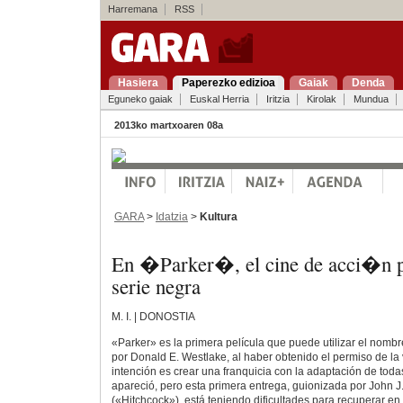
Harremana
RSS
Hasiera
Paperezko edizioa
Gaiak
Denda
Eguneko gaiak
Euskal Herria
Iritzia
Kirolak
Mundua
2013ko martxoaren 08a
GARA
>
Idatzia
>
Kultura
En �Parker�, el cine de acci�n p
serie negra
M. I. | DONOSTIA
«Parker» es la primera película que puede utilizar el nomb
por Donald E. Westlake, al haber obtenido el permiso de la v
intención es crear una franquicia con la adaptación de tod
apareció, pero esta primera entrega, guionizada por John 
(«Hitchcock»), está teniendo dificultades para recuperar en t