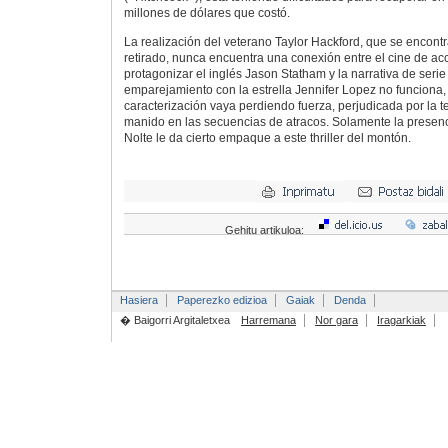
millones de dólares que costó.
La realización del veterano Taylor Hackford, que se encont
retirado, nunca encuentra una conexión entre el cine de ac
protagonizar el inglés Jason Statham y la narrativa de seri
emparejamiento con la estrella Jennifer Lopez no funciona,
caracterización vaya perdiendo fuerza, perjudicada por la t
manido en las secuencias de atracos. Solamente la presen
Nolte le da cierto empaque a este thriller del montón.
Gehitu artikuloa:
Hasiera
Paperezko edizioa
Gaiak
Denda
� Baigorri Argitaletxea
Harremana
Nor gara
Iragarkiak