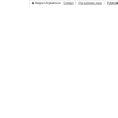
� Baigorri Argitaletxea
Contact
Qui sommes nous
Publicit