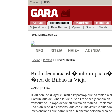
Contact
RSS
Accueil
Edition papier
Mati�res
Boutique
Sujets du jour
Pays Basque
Opinion
Sports
Monde
2013 Martxoaren 21
GARA
>
Idatzia
>
Euskal Herria
Bildu denuncia el �nulo impacto� 
�rea de Bilbao la Vieja
GARA | BILBO
Bildu denunci� ayer el �nulo impacto� que ha tenido a su
Comunitario de Bilbao la Vieja, San Francisco y Zabala en l
transcurrido un a�o desde su puesta en marcha. Reclamar
una planificaci�n consensuada con el movimiento ciudada
intervenciones que garanticen el bienestar personal y colec