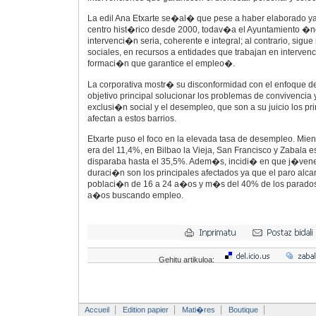
La edil Ana Etxarte se�al� que pese a haber elaborado y
centro hist�rico desde 2000, todav�a el Ayuntamiento �n
intervenci�n seria, coherente e integral; al contrario, sigu
sociales, en recursos a entidades que trabajan en interven
formaci�n que garantice el empleo�.
La corporativa mostr� su disconformidad con el enfoque d
objetivo principal solucionar los problemas de convivencia y
exclusi�n social y el desempleo, que son a su juicio los p
afectan a estos barrios.
Etxarte puso el foco en la elevada tasa de desempleo. Mien
era del 11,4%, en Bilbao la Vieja, San Francisco y Zabala e
disparaba hasta el 35,5%. Adem�s, incidi� en que j�vene
duraci�n son los principales afectados ya que el paro alca
poblaci�n de 16 a 24 a�os y m�s del 40% de los parado
a�os buscando empleo.
Gehitu artikuloa:
Accueil
Edition papier
Mati�res
Boutique