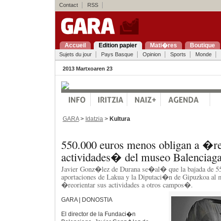
Contact
RSS
Accueil
Edition papier
Mati�res
Boutique
Sujets du jour
Pays Basque
Opinion
Sports
Monde
2013 Martxoaren 23
GARA
>
Idatzia
>
Kultura
550.000 euros menos obligan a �reo
actividades� del museo Balenciag
Javier Gonz�lez de Durana se�al� que la bajada de 55
aportaciones de Lakua y la Diputaci�n de Gipuzkoa al
�reorientar sus actividades a otros campos�.
GARA | DONOSTIA
El director de la Fundaci�n