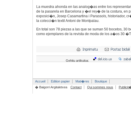
La muestra ahonda en las analog�as entre los represent
de la pasarela en Barcelona y �el rey� de la costura, en p
exposici�n, Josep Casamartina i Parassols, historiador, cr�
la colecci�n textil Antoni de Montpalau.
En total son 78 piezas a las que se suman 50 bocetos, 30 b
como ejemplares de la revista de moda de los a�os 30 �T
Gehitu artikuloa:
Accueil
Edition papier
Mati�res
Boutique
� Baigorri Argitaletxea
Contact
Qui sommes nous
Publicit