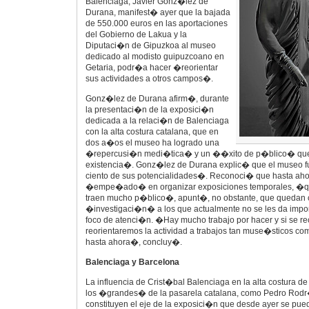
Balenciaga, Javier Gonz�lez de
Durana, manifest� ayer que la bajada
de 550.000 euros en las aportaciones
del Gobierno de Lakua y la
Diputaci�n de Gipuzkoa al museo
dedicado al modisto guipuzcoano en
Getaria, podr�a hacer �reorientar
sus actividades a otros campos�.
Gonz�lez de Durana afirm�, durante
la presentaci�n de la exposici�n
dedicada a la relaci�n de Balenciaga
con la alta costura catalana, que en
dos a�os el museo ha logrado una
�repercusi�n medi�tica� y un ��xito de p�blico� que 
existencia�. Gonz�lez de Durana explic� que el museo fu
ciento de sus potencialidades�. Reconoci� que hasta aho
�empe�ado� en organizar exposiciones temporales, �qu
traen mucho p�blico�, apunt�, no obstante, que quedan
�investigaci�n� a los que actualmente no se les da impo
foco de atenci�n. �Hay mucho trabajo por hacer y si se re
reorientaremos la actividad a trabajos tan muse�sticos co
hasta ahora�, concluy�.
Balenciaga y Barcelona
La influencia de Crist�bal Balenciaga en la alta costura de
los �grandes� de la pasarela catalana, como Pedro Rodr
constituyen el eje de la exposici�n que desde ayer se puede