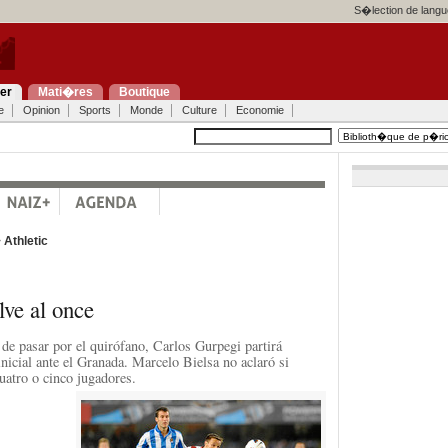
S�lection de langu
ier
Mati�res
Boutique
e
Opinion
Sports
Monde
Culture
Economie
>
Athletic
ve al once
e pasar por el quirófano, Carlos Gurpegi partirá
nicial ante el Granada. Marcelo Bielsa no aclaró si
uatro o cinco jugadores.