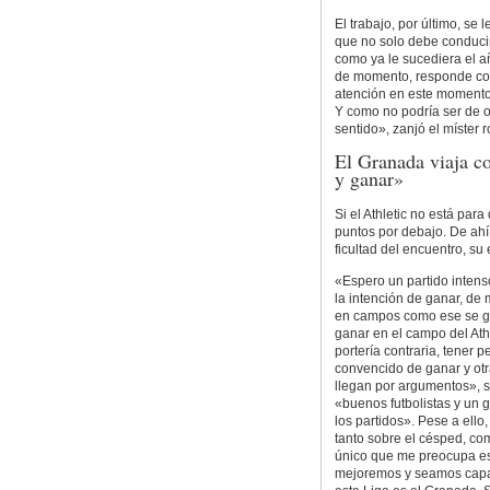
El trabajo, por último, se 
que no solo debe conducir
como ya le sucediera el añ
de momento, responde co
atención en este momento 
Y como no podría ser de o
sentido», zanjó el míster r
El Granada viaja co
y ganar»
Si el Athletic no está par
puntos por debajo. De ahí
ficultad del encuentro, su
«Espero un partido intens
la intención de ganar, de m
en campos como ese se ga
ganar en el campo del Athl
portería contraria, tener
convencido de ganar y otr
llegan por argumentos», s
«buenos futbolistas y un
los partidos». Pese a ello
tanto sobre el césped, com
único que me preocupa es
mejoremos y seamos capace