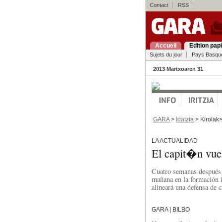
Contact
RSS
Accueil
Edition pap
Sujets du jour
Pays Basqu
2013 Martxoaren 31
GARA
>
Idatzia
> Kirolak
LA ACTUALIDAD
El capit�n vuel
Cuatro semanas después d
mañana en la formación i
alineará una defensa de c
GARA | BILBO