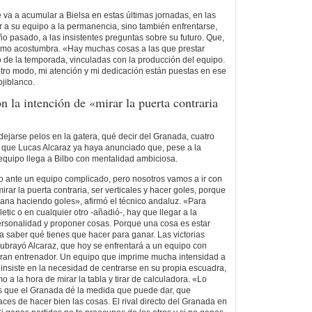
le va a acumular a Bielsa en estas últimas jornadas, en las
 a su equipo a la permanencia, sino también enfrentarse,
o pasado, a las insistentes preguntas sobre su futuro. Que,
mo acostumbra. «Hay muchas cosas a las que prestar
de la temporada, vinculadas con la producción del equipo.
tro modo, mi atención y mi dedicación están puestas en ese
ojiblanco.
n la intención de «mirar la puerta contraria
a dejarse pelos en la gatera, qué decir del Granada, cuatro
 que Lucas Alcaraz ya haya anunciado que, pese a la
 equipo llega a Bilbo con mentalidad ambiciosa.
o ante un equipo complicado, pero nosotros vamos a ir con
irar la puerta contraria, ser verticales y hacer goles, porque
na haciendo goles», afirmó el técnico andaluz. «Para
etic o en cualquier otro -añadió-, hay que llegar a la
 personalidad y proponer cosas. Porque una cosa es estar
a saber qué tienes que hacer para ganar. Las victorias
ubrayó Alcaraz, que hoy se enfrentará a un equipo con
 gran entrenador. Un equipo que imprime mucha intensidad a
, insiste en la necesidad de centrarse en su propia escuadra,
o a la hora de mirar la tabla y tirar de calculadora. «Lo
 que el Granada dé la medida que puede dar, que
s de hacer bien las cosas. El rival directo del Granada en