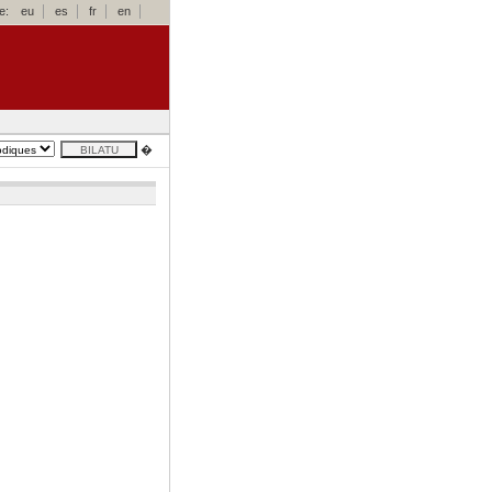
e:
eu
es
fr
en
�