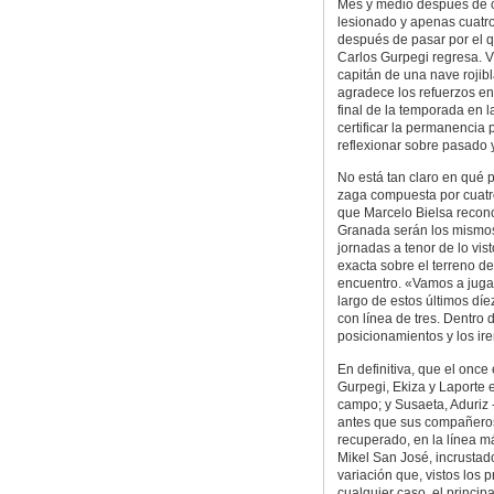
Mes y medio después de 
lesionado y apenas cuat
después de pasar por el q
Carlos Gurpegi regresa. V
capitán de una nave rojib
agradece los refuerzos en
final de la temporada en 
certificar la permanencia 
reflexionar sobre pasado y
No está tan claro en qué p
zaga compuesta por cuatro
que Marcelo Bielsa recono
Granada serán los mismos
jornadas a tenor de lo vis
exacta sobre el terreno de
encuentro. «Vamos a juga
largo de estos últimos dí
con línea de tres. Dentro 
posicionamientos y los ir
En definitiva, que el once 
Gurpegi, Ekiza y Laporte 
campo; y Susaeta, Aduriz 
antes que sus compañeros,
recuperado, en la línea m
Mikel San José, incrustad
variación que, vistos los 
cualquier caso, el princip