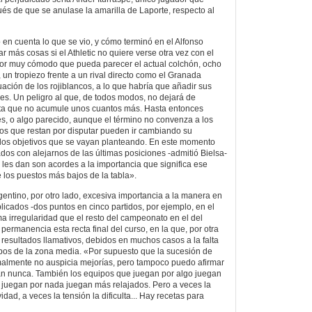
pués de que se anulase la amarilla de Laporte, respecto al
 en cuenta lo que se vio, y cómo terminó en el Alfonso
 más cosas si el Athletic no quiere verse otra vez con el
por muy cómodo que pueda parecer el actual colchón, ocho
un tropiezo frente a un rival directo como el Granada
tuación de los rojiblancos, a lo que habría que añadir sus
s. Un peligro al que, de todos modos, no dejará de
asta que no acumule unos cuantos más. Hasta entonces
es, o algo parecido, aunque el término no convenza a los
dos que restan por disputar pueden ir cambiando su
 los objetivos que se vayan planteando. En este momento
ados con alejarnos de las últimas posiciones -admitió Bielsa-
e les dan son acordes a la importancia que significa ese
e los puestos más bajos de la tabla».
gentino, por otro lado, excesiva importancia a la manera en
licados -dos puntos en cinco partidos, por ejemplo, en el
a irregularidad que el resto del campeonato en el del
a permanencia esta recta final del curso, en la que, por otra
 resultados llamativos, debidos en muchos casos a la falta
pos de la zona media. «Por supuesto que la sucesión de
malmente no auspicia mejorías, pero tampoco puedo afirmar
an nunca. También los equipos que juegan por algo juegan
 juegan por nada juegan más relajados. Pero a veces la
ividad, a veces la tensión la dificulta... Hay recetas para