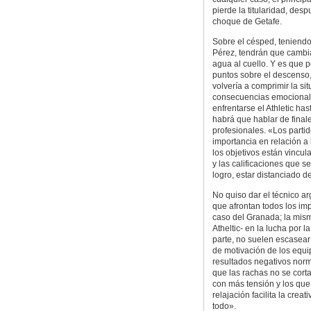
pierde la titularidad, des
choque de Getafe.
Sobre el césped, teniendo
Pérez, tendrán que cambiar
agua al cuello. Y es que 
puntos sobre el descenso, 
volvería a comprimir la si
consecuencias emocionale
enfrentarse el Athletic h
habrá que hablar de final
profesionales. «Los parti
importancia en relación a
los objetivos están vincul
y las calificaciones que s
logro, estar distanciado d
No quiso dar el técnico ar
que afrontan todos los imp
caso del Granada; la mism
Atheltic- en la lucha por l
parte, no suelen escasear
de motivación de los equi
resultados negativos nor
que las rachas no se cort
con más tensión y los que
relajación facilita la creat
todo».