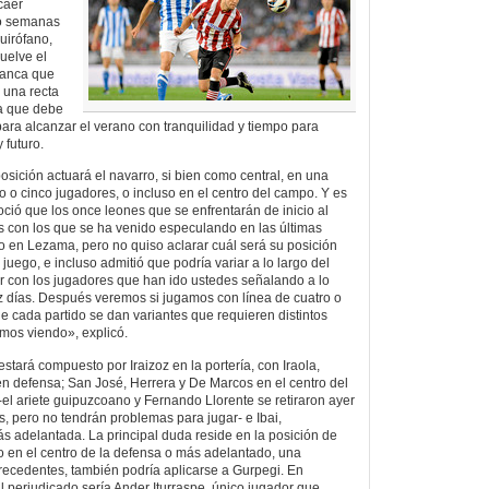
caer
ro semanas
uirófano,
uelve el
lanca que
 una recta
la que debe
para alcanzar el verano con tranquilidad y tiempo para
 futuro.
osición actuará el navarro, si bien como central, en una
 o cinco jugadores, o incluso en el centro del campo. Y es
ció que los once leones que se enfrentarán de inicio al
 con los que se ha venido especulando en las últimas
to en Lezama, pero no quiso aclarar cuál será su posición
 juego, e incluso admitió que podría variar a lo largo del
r con los jugadores que han ido ustedes señalando a lo
ez días. Después veremos si jugamos con línea de cuatro o
de cada partido se dan variantes que requieren distintos
emos viendo», explicó.
estará compuesto por Iraizoz en la portería, con Iraola,
en defensa; San José, Herrera y De Marcos en el centro del
-el ariete guipuzcoano y Fernando Llorente se retiraron ayer
 pero no tendrán problemas para jugar- e Ibai,
ás adelantada. La principal duda reside en la posición de
o en el centro de la defensa o más adelantado, una
precedentes, también podría aplicarse a Gurpegi. En
al perjudicado sería Ander Iturraspe, único jugador que