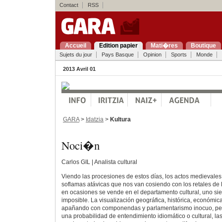
Contact
RSS
Accueil
Edition papier
Mati�res
Boutique
Sujets du jour
Pays Basque
Opinion
Sports
Monde
2013 Avril 01
GARA
>
Idatzia
>
Kultura
Noci�n
Carlos GIL | Analista cultural
Viendo las procesiones de estos días, los actos medievales d
soflamas atávicas que nos van cosiendo con los retales de 
en ocasiones se vende en el departamento cultural, uno si
imposible. La visualización geográfica, histórica, económica
apañando con componendas y parlamentarismo inocuo, pe
una probabilidad de entendimiento idiomático o cultural, la