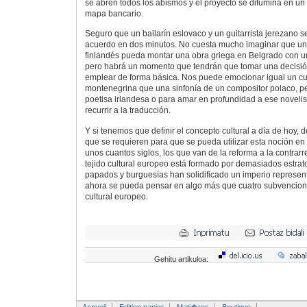
se abren todos los abismos y el proyecto se difumina en un
mapa bancario.
Seguro que un bailarín eslovaco y un guitarrista jerezano 
acuerdo en dos minutos. No cuesta mucho imaginar que un d
finlandés pueda montar una obra griega en Belgrado con un
pero habrá un momento que tendrán que tomar una decisión
emplear de forma básica. Nos puede emocionar igual un cu
montenegrina que una sinfonía de un compositor polaco, p
poetisa irlandesa o para amar en profundidad a ese novel
recurrir a la traducción.
Y si tenemos que definir el concepto cultural a día de hoy, 
que se requieren para que se pueda utilizar esta noción en
unos cuantos siglos, los que van de la reforma a la contra
tejido cultural europeo está formado por demasiados estrat
papados y burguesías han solidificado un imperio represen
ahora se pueda pensar en algo más que cuatro subvencion
cultural europeo.
Gehitu artikuloa: