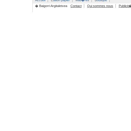
Accueil
Edition papier
Mati�res
Boutique
� Baigorri Argitaletxea
Contact
Qui sommes nous
Publicit