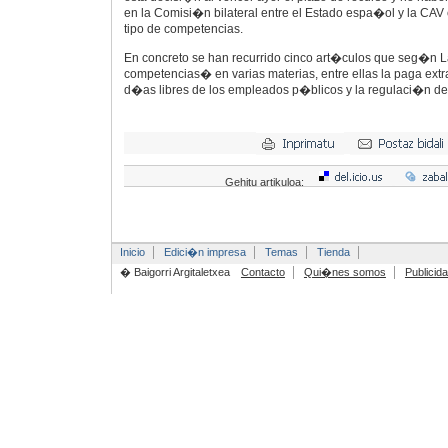
en la Comisi�n bilateral entre el Estado espa�ol y la CAV 
tipo de competencias.
En concreto se han recurrido cinco art�culos que seg�n
competencias� en varias materias, entre ellas la paga extra
d�as libres de los empleados p�blicos y la regulaci�n de 
Gehitu artikuloa:
Inicio
Edici�n impresa
Temas
Tienda
� Baigorri Argitaletxea
Contacto
Qui�nes somos
Publicid