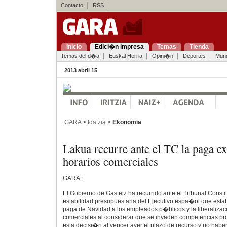
Contacto
RSS
Inicio
Edici�n impresa
Temas
Tienda
Temas del d�a
Euskal Herria
Opini�n
Deportes
Mun
2013 abril 15
GARA
>
Idatzia
>
Ekonomia
Lakua recurre ante el TC la paga ex
horarios comerciales
GARA |
El Gobierno de Gasteiz ha recurrido ante el Tribunal Constit
estabilidad presupuestaria del Ejecutivo espa�ol que esta
paga de Navidad a los empleados p�blicos y la liberalizac
comerciales al considerar que se invaden competencias pr
esta decisi�n al vencer ayer el plazo de recurso y no habe