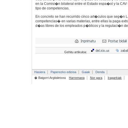
en la Comisi�n bilateral entre el Estado espa�ol y la CAV 
tipo de competencias.
En concreto se han recurrido cinco art�culos que seg�n
competencias� en varias materias, entre ellas la paga extra
d�as libres de los empleados p�blicos y la regulaci�n de 
Gehitu artikuloa:
Hasiera
Paperezko edizioa
Gaiak
Denda
� Baigorri Argitaletxea
Harremana
Nor gara
Iragarkiak