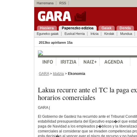
Harremana
RSS
Hasiera
Paperezko edizioa
Gaiak
Denda
Eguneko gaiak
Euskal Herria
Iritzia
Kirolak
Mundua
2013ko apirilaren 15a
GARA
>
Idatzia
>
Ekonomia
Lakua recurre ante el TC la paga ex
horarios comerciales
GARA |
El Gobierno de Gasteiz ha recurrido ante el Tribunal Constit
estabilidad presupuestaria del Ejecutivo espa�ol que esta
paga de Navidad a los empleados p�blicos y la liberalizac
comerciales al considerar que se invaden competencias pr
esta decisi�n al vencer ayer el plazo de recurso y no habe