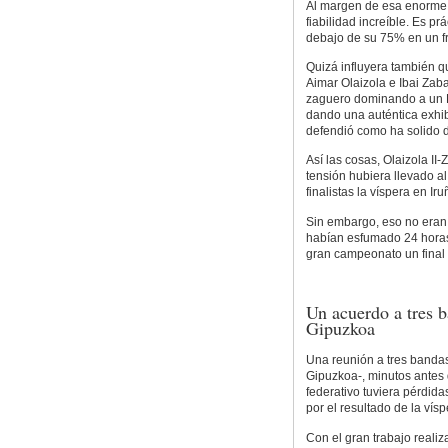
Al margen de esa enorme 
fiabilidad increíble. Es p
debajo de su 75% en un f
Quizá influyera también q
Aimar Olaizola e Ibai Zab
zaguero dominando a un Be
dando una auténtica exhi
defendió como ha solido d
Así las cosas, Olaizola I
tensión hubiera llevado al
finalistas la víspera en Iru
Sin embargo, eso no eran
habían esfumado 24 horas 
gran campeonato un final 
Un acuerdo a tres b
Gipuzkoa
Una reunión a tres banda
Gipuzkoa-, minutos antes 
federativo tuviera pérdid
por el resultado de la vísp
Con el gran trabajo realiz