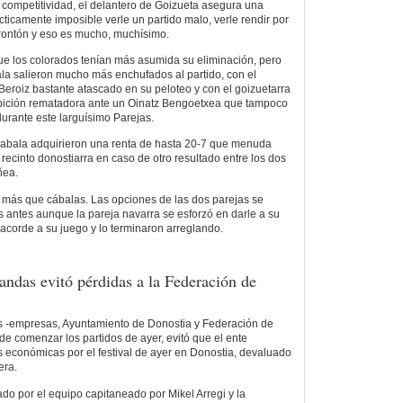
competitividad, el delantero de Goizueta asegura una
rácticamente imposible verle un partido malo, verle rendir por
rontón y eso es mucho, muchísimo.
ue los colorados tenían más asumida su eliminación, pero
ala salieron mucho más enchufados al partido, con el
roiz bastante atascado en su peloteo y con el goizuetarra
bición rematadora ante un Oinatz Bengoetxea que tampoco
urante este larguísimo Parejas.
I-Zabala adquirieron una renta de hasta 20-7 que menuda
 recinto donostiarra en caso de otro resultado entre los dos
ñea.
 más que cábalas. Las opciones de las dos parejas se
antes aunque la pareja navarra se esforzó en darle a su
acorde a su juego y lo terminaron arreglando.
andas evitó pérdidas a la Federación de
s -empresas, Ayuntamiento de Donostia y Federación de
de comenzar los partidos de ayer, evitó que el ente
as económicas por el festival de ayer en Donostia, devaluado
era.
ado por el equipo capitaneado por Mikel Arregi y la