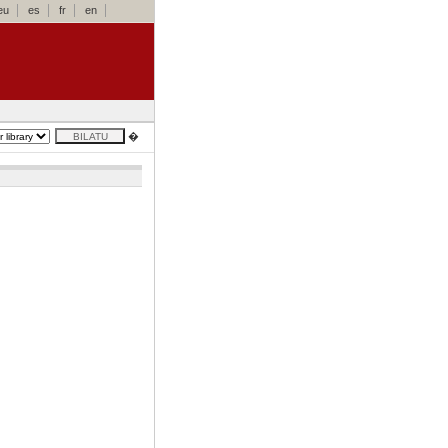
eu
es
fr
en
�