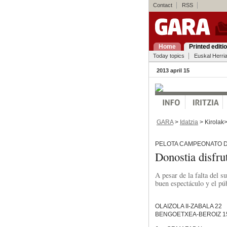
Contact
RSS
Home
Printed editi
Today topics
Euskal Herri
2013 april 15
GARA
>
Idatzia
> Kirolak
PELOTA CAMPEONATO D
Donostia disfr
A pesar de la falta del su
buen espectáculo y el pú
OLAIZOLA II-ZABALA 22
BENGOETXEA-BEROIZ 1