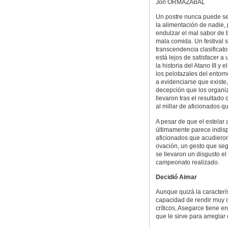
Jon ORMAZABAL
Un postre nunca puede se
la alimentación de nadie,
endulzar el mal sabor de
mala comida. Un festival s
transcendencia clasificato
está lejos de satisfacer a 
la historia del Atano III y
los pelotazales del entorn
a evidenciarse que existe,
decepción que los organi
llevaron tras el resultado 
al millar de aficionados q
A pesar de que el estelar 
últimamente parece indisp
aficionados que acudieron
ovación, un gesto que seg
se llevaron un disgusto 
campeonato realizado.
Decidió Aimar
Aunque quizá la caracterí
capacidad de rendir muy 
críticos, Asegarce tiene e
que le sirve para arreglar