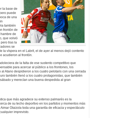
r la base de
 pero puede
 boca de una
in
ria también
un frontón de
 el hambre de
o, que volvió
 pero tras la
zadores se
de la víspera en el Labrit, el de ayer al menos dejó contento
ue acudieron al frontón.
adoleciera de la falta de ese sustento competitivo que
ensable para acercar al público a los frontones, los
 al Atano despidieron a los cuatro pelotaris con una cerrada
uro también llenó a los cuatro protagonistas, que también
el sábado y merecían una buena despedida al gran
stica que más agradece su extenso palmarés es la
cerca de su techo deportivo en los partidos y momentos más
n Aimar Olaizola toda una garantía de eficacia y espectáculo
 cualquier imprevisto.