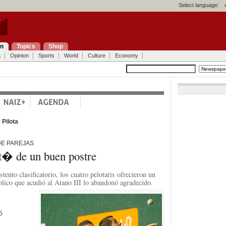
Select language:
on
Topics
Shop
a
Opinion
Sports
World
Culture
Economy
>
Pilota
E PAREJAS
ut� de un buen postre
stento clasificatorio, los cuatro pelotaris ofrecieron un
blico que acudió al Atano III lo abandonó agradecido.
5