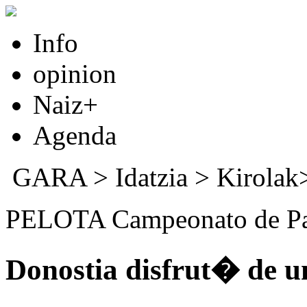
Info
opinion
Naiz+
Agenda
GARA
>
Idatzia
> Kirola
PELOTA Campeonato de Pa
Donostia disfrut� de u