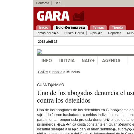
Contacto
RSS
Inicio
Edici�n impresa
Temas
Tienda
Temas del d�a
Euskal Herria
Opini�n
Deportes
Mun
2013 abril 15
GARA
>
Idatzia
>
Mundua
GUANT�NAMO
Uno de los abogados denuncia el uso
contra los detenidos
Uno de los abogados de los detenidos en Guant�namo en
s�bado fueron trasladados a celdas individuales emplea
para intentar romper esta protesta denunci� el uso de la fue
prisioneros. �La �nica costa constante en Guant�namo es
desafiar siempre a la l�gica y el buen sentido�, subray�