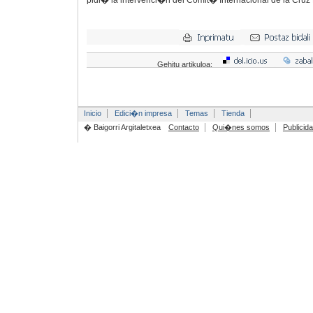
pidi� la intervenci�n del Comit� Internacional de la Cruz
Gehitu artikuloa:
Inicio
Edici�n impresa
Temas
Tienda
� Baigorri Argitaletxea
Contacto
Qui�nes somos
Publicid