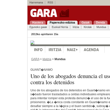
Harremana
RSS
Hasiera
Paperezko edizioa
Gaiak
Denda
Eguneko gaiak
Euskal Herria
Iritzia
Kirolak
Mundua
2013ko apirilaren 15a
GARA
>
Idatzia
>
Mundua
GUANT�NAMO
Uno de los abogados denuncia el uso
contra los detenidos
Uno de los abogados de los detenidos en Guant�namo en
s�bado fueron trasladados a celdas individuales emplea
para intentar romper esta protesta denunci� el uso de la fue
prisioneros. �La �nica costa constante en Guant�namo es
desafiar siempre a la l�gica y el buen sentido�, subray�