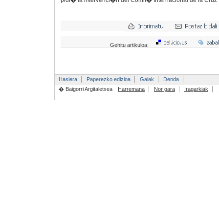
pidi� la intervenci�n del Comit� Internacional de la Cruz
Gehitu artikuloa:
Hasiera
Paperezko edizioa
Gaiak
Denda
� Baigorri Argitaletxea
Harremana
Nor gara
Iragarkiak