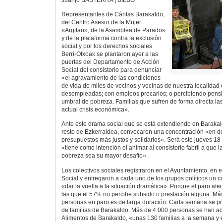
Representantes de Cáritas Barakaldo,
del Centro Asesor de la Mujer
«Argitan», de la Asamblea de Parados
y de la plataforma contra la exclusión
social y por los derechos sociales
Berri-Otxoak se plantaron ayer a las
puertas del Departamento de Acción
Social del consistorio para denunciar
«el agravamiento de las condiciones
de vida de miles de vecinos y vecinas de nuestra localidad
desempleadas; con empleos precarios; o percibiendo pens
umbral de pobreza. Familias que sufren de forma directa la
actual crisis económica».
Ante este drama social que se está extendiendo en Barakal
resto de Ezkerraldea, convocaron una concentración «en
presupuestos más justos y solidarios». Será este jueves 18 
«tiene como intención el animar al consistorio fabril a que l
pobreza sea su mayor desafío».
Los colectivos sociales registraron en el Ayuntamiento, en
Social y entregaron a cada uno de los grupos políticos un 
«dar la vuelta a la situación dramática». Porque el paro af
las que el 57% no percibe subsido o prestación alguna. Más
personas en paro es de larga duración. Cada semana se p
de familias de Barakaldo. Más de 4.000 personas se han a
Alimentos de Barakaldo, «unas 130 familias a la semana y 