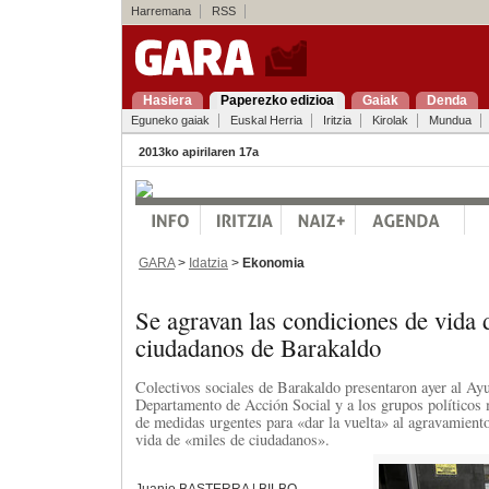
Harremana
RSS
Hasiera
Paperezko edizioa
Gaiak
Denda
Eguneko gaiak
Euskal Herria
Iritzia
Kirolak
Mundua
2013ko apirilaren 17a
GARA
>
Idatzia
>
Ekonomia
Se agravan las condiciones de vida 
ciudadanos de Barakaldo
Colectivos sociales de Barakaldo presentaron ayer al Ay
Departamento de Acción Social y a los grupos políticos 
de medidas urgentes para «dar la vuelta» al agravamiento
vida de «miles de ciudadanos».
Juanjo BASTERRA | BILBO