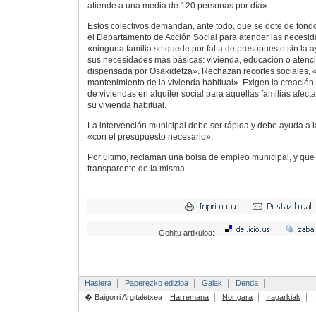
atiende a una media de 120 personas por día».
Estos colectivos demandan, ante todo, que se dote de fond
el Departamento de Acción Social para atender las necesi
«ninguna familia se quede por falta de presupuesto sin la a
sus necesidades más básicas: vivienda, educación o atenci
dispensada por Osakidetza». Rechazan recortes sociales, 
mantenimiento de la vivienda habitual». Exigen la creació
de viviendas en alquiler social para aquellas familias afec
su vivienda habitual.
La intervención municipal debe ser rápida y debe ayuda a
«con el presupuesto necesario».
Por ultimo, reclaman una bolsa de empleo municipal, y que 
transparente de la misma.
Gehitu artikuloa:
Hasiera
Paperezko edizioa
Gaiak
Denda
� Baigorri Argitaletxea
Harremana
Nor gara
Iragarkiak