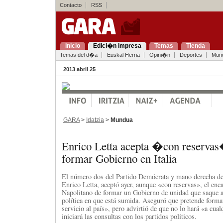
Contacto
RSS
Inicio
Edici�n impresa
Temas
Tienda
Temas del d�a
Euskal Herria
Opini�n
Deportes
Mun
2013 abril 25
GARA
>
Idatzia
>
Mundua
Enrico Letta acepta �con reservas
formar Gobierno en Italia
El número dos del Partido Demócrata y mano derecha de
Enrico Letta, aceptó ayer, aunque «con reservas», el enc
Napolitano de formar un Gobierno de unidad que saque a I
política en que está sumida. Aseguró que pretende form
servicio al país», pero advirtió de que no lo hará «a cua
iniciará las consultas con los partidos políticos.