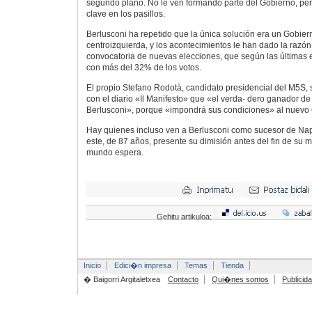
segundo plano. No le ven formando parte del Gobierno, per
clave en los pasillos.
Berlusconi ha repetido que la única solución era un Gobier
centroizquierda, y los acontecimientos le han dado la razón.
convocatoria de nuevas elecciones, que según las últimas 
con más del 32% de los votos.
El propio Stefano Rodotà, candidato presidencial del M5S, 
con el diario «Il Manifesto» que «el verda- dero ganador de 
Berlusconi», porque «impondrá sus condiciones» al nuevo
Hay quienes incluso ven a Berlusconi como sucesor de Na
este, de 87 años, presente su dimisión antes del fin de su 
mundo espera.
Gehitu artikuloa:
Inicio
Edici�n impresa
Temas
Tienda
� Baigorri Argitaletxea
Contacto
Qui�nes somos
Publicid