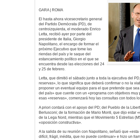
GARA | ROMA
El hasta ahora vicesecretario general
del Partido Demócrata (PD), de
centroizquierda, el moderado Enrico
Letta, recibió ayer por parte del
presidente de Italia, Giorgio
Napolitano, el encargo de formar el
próximo Ejecutivo que tome las
riendas del país y le saque del
estancamiento político en el que se
encuentra desde las elecciones del 24
y 25 de febrero.
Letta, que dimitió el sábado junto a toda la ejecutiva del P
reservas», lo que significa que deberá confirmar o no la via
proponer un eventual equipo para el que pretende que sea 
del país» que cuente con un «programa con objetivos muy 
esas «reservas», comenzará hoy las consultas con todos los 
A priori contará con el apoyo del PD; del Pueblo de la Liber
Berlusconi; de la formación de Mario Monti, que dijo estar
de la Lega Nord, mientras que el Movimiento 5 Estrellas (M
«oposición constructiva».
A la salida de su reunión con Napolitano, señaló que «esta
difícil, frágil, inédita, que no puede continuar» e hizo un ll