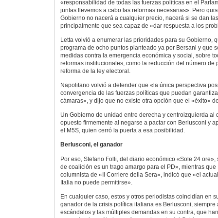
«responsabilidad de todas las fuerzas políticas en el Parl
juntas llevemos a cabo las reformas necesarias». Pero quis
Gobierno no nacerá a cualquier precio, nacerá si se dan las
principalmente que sea capaz de «dar respuesta a los probl
Letta volvió a enumerar las prioridades para su Gobierno, 
programa de ocho puntos planteado ya por Bersani y que s
medidas contra la emergencia económica y social, sobre to
reformas institucionales, como la reducción del número de 
reforma de la ley electoral.
Napolitano volvió a defender que «la única perspectiva pos
convergencia de las fuerzas políticas que puedan garantiz
cámaras», y dijo que no existe otra opción que el «éxito» de
Un Gobierno de unidad entre derecha y centroizquierda al 
opuesto firmemente al negarse a pactar con Berlusconi y a
el M5S, quien cerró la puerta a esa posibilidad.
Berlusconi, el ganador
Por eso, Stefano Folli, del diario económico «Sole 24 ore»
de coalición es un trago amargo para el PD», mientras qu
columnista de «Il Corriere della Sera», indicó que «el actual
Italia no puede permitirse».
En cualquier caso, estos y otros periodistas coincidían en 
ganador de la crisis política italiana es Berlusconi, siempre 
escándalos y las múltiples demandas en su contra, que h