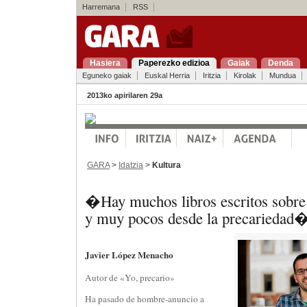
Harremana
RSS
Hasiera
Paperezko edizioa
Gaiak
Denda
Eguneko gaiak
Euskal Herria
Iritzia
Kirolak
Mundua
2013ko apirilaren 29a
GARA
>
Idatzia
>
Kultura
�Hay muchos libros escritos sobre 
y muy pocos desde la precariedad
Javier López Menacho
Autor de «Yo, precario»
Ha pasado de hombre-anuncio a