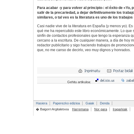
Para acabar -y para volver al principio-: el éxito de «Yo,
salir de la precariedad, a dejar definitivamente los traba
similares, o tal ves es la literatura es uno de los trabajos
Casi nadie vive de la literatura en España (y menos yo). E
qué me ha repercutido este libro económicamente. Lo que s
sinfín de contactos profesionales que tengo la esperanza q
cercano a la escritura. De cualquier manera, a día de hoy 
redactor publicitario y sigo haciendo trabajos de promocion
que, no me canso de decirlo, veo muy dignos y honrados.
Gehitu artikuloa:
Hasiera
Paperezko edizioa
Gaiak
Denda
� Baigorri Argitaletxea
Harremana
Nor gara
Iragarkiak