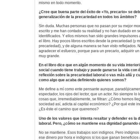
mismo en todo momento.
¿Cree que buena parte del éxito de «Yo, precario» se debe
generalización de la precariedad en todos los ámbitos?
Sin duda. Muchas personas que no pasan por su mejor mo
escrito y me han contado su realidad y no han dudado en s
identificados. Y ellos mismos han sido grandes impulsores 
el libro. Hay pocos libros escritos desde la precariedad (y 
precariedad), y de alguna manera se han visto reflejados.
agradecer el esfuerzo, porque para un precario, adquirir un
muy grande.
En el libro dice que en algún momento de su vida interior
social cuando tiene trabajo y puede ganarse la vida con él
reflexión sobre la precariedad laboral o vas más allá y cu
como algo que acaba definiendo quienes somos?
Me define a mí como ente pensante aunque, paradójicament
espectador, los ojos del lector, que un actor. No siempre lo
cosas que, irremediablemente, se filtran: ¿Cómo hemos lle
sociedad así, adicta al capital económico? ¿Por qué este in
¿Es éste el camino que queremos?
Uno de los valores que intenta resaltar y defender es la 
laboral. Pero, ¿cómo se mantiene esa dignidad ganando c
No se mantiene. Esos trabajos son indignos. Pero indignos
ese dinero por hora e indignos si los que ganan beneficio