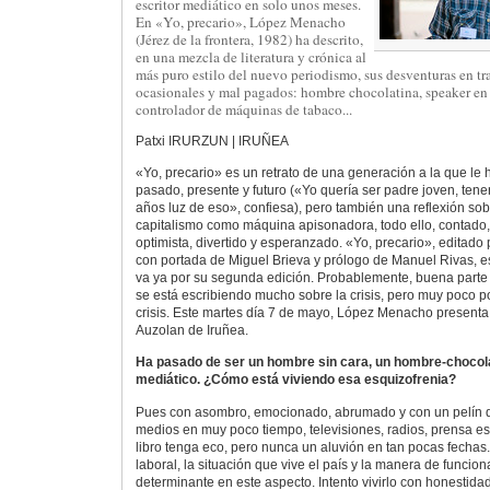
escritor mediático en solo unos meses.
En «Yo, precario», López Menacho
(Jérez de la frontera, 1982) ha descrito,
en una mezcla de literatura y crónica al
más puro estilo del nuevo periodismo, sus desventuras en tr
ocasionales y mal pagados: hombre chocolatina, speaker en 
controlador de máquinas de tabaco...
Patxi IRURZUN | IRUÑEA
«Yo, precario» es un retrato de una generación a la que l
pasado, presente y futuro («Yo quería ser padre joven, tener
años luz de eso», confiesa), pero también una reflexión sobre
capitalismo como máquina apisonadora, todo ello, contado,
optimista, divertido y esperanzado. «Yo, precario», editado 
con portada de Miguel Brieva y prólogo de Manuel Rivas, es 
va ya por su segunda edición. Probablemente, buena parte 
se está escribiendo mucho sobre la crisis, pero muy poco p
crisis. Este martes día 7 de mayo, López Menacho presenta
Auzolan de Iruñea.
Ha pasado de ser un hombre sin cara, un hombre-chocolat
mediático. ¿Cómo está viviendo esa esquizofrenia?
Pues con asombro, emocionado, abrumado y con un pelín 
medios en muy poco tiempo, televisiones, radios, prensa es
libro tenga eco, pero nunca un aluvión en tan pocas fechas
laboral, la situación que vive el país y la manera de funcio
determinante en este aspecto. Intento vivirlo con honestida