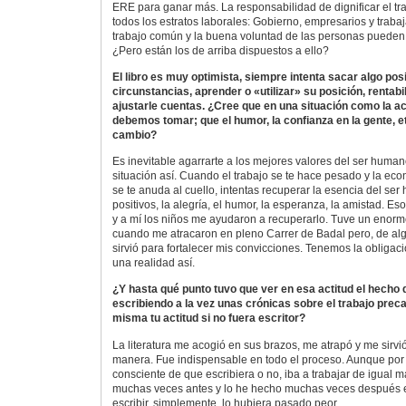
ERE para ganar más. La responsabilidad de dignificar el tr
todos los estratos laborales: Gobierno, empresarios y trabaj
trabajo común y la buena voluntad de las personas pueden 
¿Pero están los de arriba dispuestos a ello?
El libro es muy optimista, siempre intenta sacar algo pos
circunstancias, aprender o «utilizar» su posición, rentabi
ajustarle cuentas. ¿Cree que en una situación como la act
debemos tomar; que el humor, la confianza en la gente, et
cambio?
Es inevitable agarrarte a los mejores valores del ser human
situación así. Cuando el trabajo se te hace pesado y la e
se te anuda al cuello, intentas recuperar la esencia del se
positivos, la alegría, el humor, la esperanza, la amistad. 
y a mí los niños me ayudaron a recuperarlo. Tuve un eno
cuando me atracaron en pleno Carrer de Badal pero, de a
sirvió para fortalecer mis convicciones. Tenemos la obligac
una realidad así.
¿Y hasta qué punto tuvo que ver en esa actitud el hecho 
escribiendo a la vez unas crónicas sobre el trabajo preca
misma tu actitud si no fuera escritor?
La literatura me acogió en sus brazos, me atrapó y me sirvió
manera. Fue indispensable en todo el proceso. Aunque por
consciente de que escribiera o no, iba a trabajar de igual 
muchas veces antes y lo he hecho muchas veces después en
escribir, simplemente, lo hubiera pasado peor.