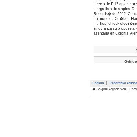
directo de EHZ opten por
alarga lista de singles. 
Records� de 2012. Como B
un grupo de Qu�bec. Han 
hip-hop, el rock electr�ni
singulariza su propuesta, 
asentada en Colonia, Alema
Gehitu a
Hasiera
Paperezko edizio
� Baigorri Argitaletxea
Harr