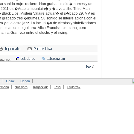
 su sonido m�s rockero. Han grabado seis �lbumes y un
De 2011 es �Arabia mountain� y �Live at the Third Man
lack Lips, Misteur Valaire actuar� el s�bado 29. MV es
grabado tres �lbumes. Su sonido se interrelaciona con el
co y el electro jazz. La inclusi�n de vientos y sintetizadores
que carece de guitarra. Alice Francis es rumana, pero
nia. Gran voz entre el electro y el swing.
rtikuloa:
a
Gaiak
Denda
emana
Nor gara
Iragarkiak
RSS
Titularrak