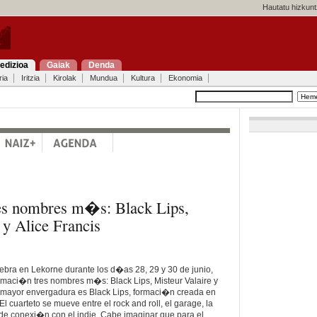
Hautatu hizkunt
edizioa
Gaiak
Denda
ria
Iritzia
Kirolak
Mundua
Kultura
Ekonomia
s nombres m�s: Black Lips,
 y Alice Francis
elebra en Lekorne durante los d�as 28, 29 y 30 de junio,
aci�n tres nombres m�s: Black Lips, Misteur Valaire y
e mayor envergadura es Black Lips, formaci�n creada en
 cuarteto se mueve entre el rock and roll, el garage, la
s de conexi�n con el indie. Cabe imaginar que para el