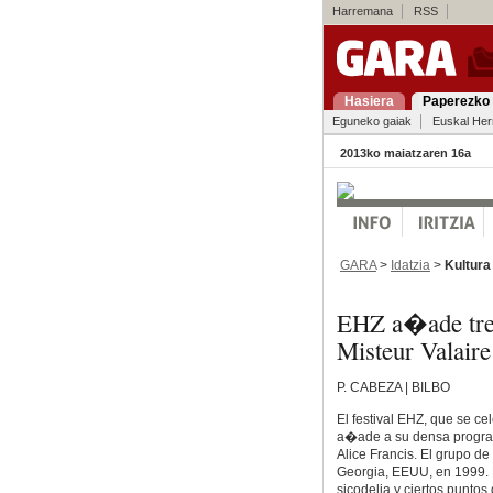
Harremana
RSS
Hasiera
Paperezko 
Eguneko gaiak
Euskal Her
2013ko maiatzaren 16a
GARA
>
Idatzia
>
Kultura
EHZ a�ade tre
Misteur Valaire
P. CABEZA | BILBO
El festival EHZ, que se c
a�ade a su densa program
Alice Francis. El grupo d
Georgia, EEUU, en 1999. El
sicodelia y ciertos punto