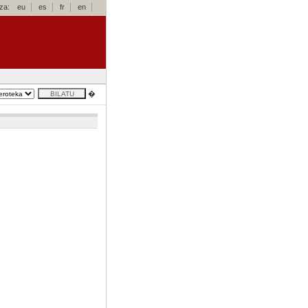
za:
eu
es
fr
en
�